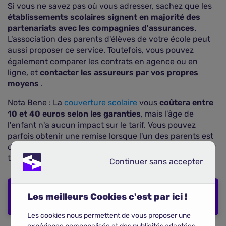
Si vous ne savez pas où vous adresser, sachez que les
établissements scolaires signent en majorité des
partenariats avec les compagnies d'assurances
.
L'association des parents d'élèves de votre école peut
aussi proposer ce service. Toutefois, vous pouvez
également comparer les contrats en agence ou en
ligne, et
contacter les assureurs par vos propres
moyens
.
Nota Bene : La
couverture scolaire
vous
coûtera entre
10 et 40 euros selon les garanties
, mais l'âge de
l'enfant n'a aucun impact sur le tarif. Vous pouvez
parfois obtenir une remise lorsque l'un des parents est
déjà client ou si l'assureur propose des réductions pour
toute la famille.
Continuer sans accepter
Continuer sans accepter
COMPARER LES ASSURANCES
Les meilleurs Cookies c'est par ici !
SCOLAIRES
Les cookies nous permettent de vous proposer une