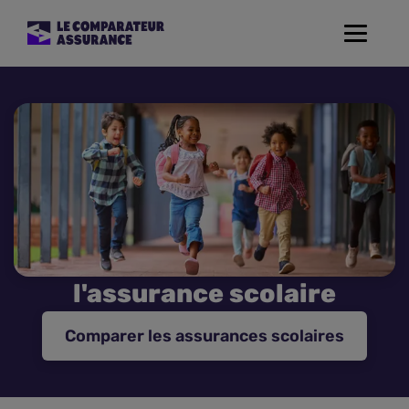
Toggle
navigat
Assurance Auto
Mutuelle Santé
Assurance Moto
Assurance Habitation
l'assurance scolaire
Assurance de prêt
Comparer les assurances scolaires
Prévoyance
Assurance Animaux