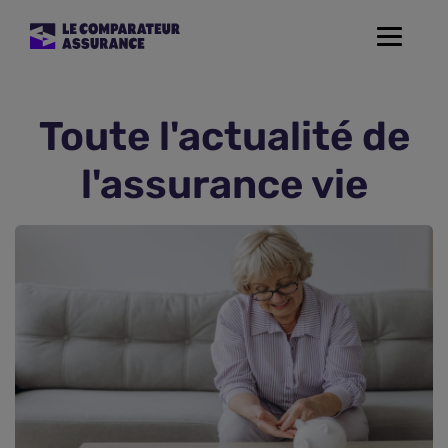
Toggle
navigat
Assurance Auto
Toute l'actualité de
Mutuelle Santé
l'assurance vie
Assurance Moto
Assurance Habitation
Assurance de prêt
Prévoyance
Assurance Animaux