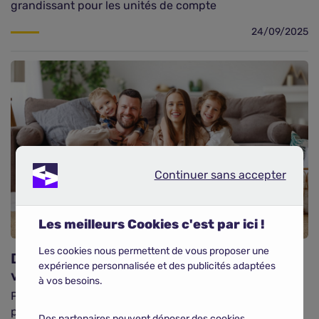
grandissant pour les unités de compte
24/09/2025
Continuer sans accepter
Continuer sans accepter
Les meilleurs Cookies c'est par ici !
Les cookies nous permettent de vous proposer une
Diversification de l’épargne : l’assurance
expérience personnalisée et des publicités adaptées
vie est l’outil par excellence
à vos besoins.
Pour un épargnant à haut revenu, la diversification du
portefeuille s’avère être la stratégie la plus efficace
Des partenaires peuvent déposer des cookies