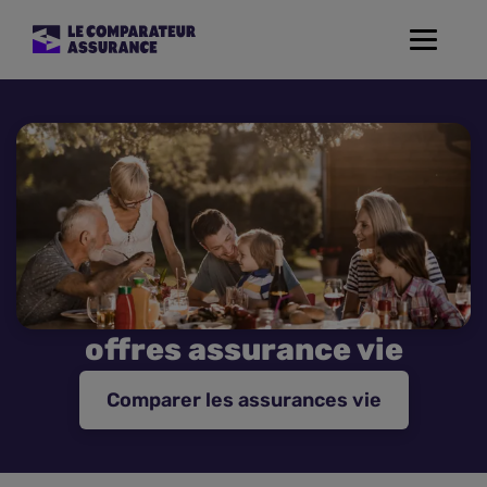
Toggle
navigat
Assurance Auto
Mutuelle Santé
Assurance Moto
Assurance Habitation
offres assurance vie
Assurance de prêt
Comparer les assurances vie
Prévoyance
Assurance Animaux