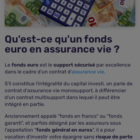
Quelles sont les perspectives pour les prochaines
années ?
Comment choisir le meilleur fonds euro pour son
assurance vie ?
Qu'est-ce qu'un fonds
Les critères de sélection
euro en assurance vie ?
Faut-il privilégier un fonds euro classique,
dynamique, immobilier ou euro-croissance selon
son profil ?
Le
fonds euro
est le
support sécurisé
par excellence
Top 5 des meilleurs fonds euro en 2025
dans le cadre d'un contrat d'
assurance vie
.
Quelles alternatives aux fonds euros en
S'il constitue l'intégralité du capital investi, on parle de
assurance vie ?
contrat d'assurance vie monosupport, à différencier
FAQ : vos questions fréquentes
d'un contrat multisupport dans lequel il peut être
intégré en partie.
Anciennement appelé "fonds en francs" ou "fonds
garanti", et parfois désigné par les assureurs sous
l'appellation "
fonds général en euros
", il a pour
vocation d'investir votre épargne sans
risque de perte