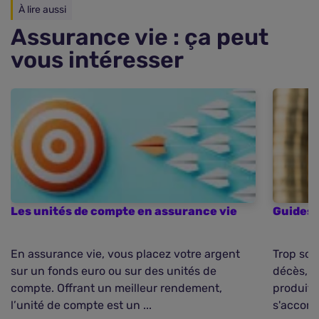
À lire aussi
Assurance vie : ça peut
vous intéresser
Les unités de compte en assurance vie
Guides 
En assurance vie, vous placez votre argent
Trop sou
sur un fonds euro ou sur des unités de
décès, l
compte. Offrant un meilleur rendement,
produit d
l’unité de compte est un ...
s'accomp