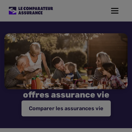
Toggle
navigat
Assurance Auto
Mutuelle Santé
Assurance Moto
Assurance Habitation
offres assurance vie
Assurance de prêt
Comparer les assurances vie
Prévoyance
Assurance Animaux