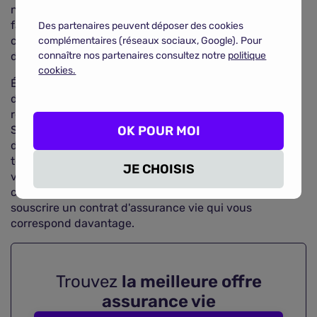
n'êtes ni juriste, ni un professionnel de la finance, vous
faire conseiller par des experts est votre meilleure
Des partenaires peuvent déposer des cookies
chance de comprendre parfaitement l'investissement
complémentaires (réseaux sociaux, Google). Pour
dans lequel vous placez votre argent.
connaître nos partenaires consultez notre
politique
cookies.
Évidemment, si vous souhaitez changer de compagnie
d'assurance, vous n'êtes pas contraint de prendre vos
renseignements auprès de votre conseiller actuel.
Sachez qu'il existe sur internet des comparateurs
OK POUR MOI
d'assurance vie qui vous permettront dans un premier
temps de faire le tri parmi les offres du marché et qu'ils
JE CHOISIS
vous aident également à prendre contact avec un
conseiller indépendant, expert en assurance, pour
souscrire un contrat d'assurance vie qui vous
correspond davantage.
Trouvez
la meilleure offre
assurance vie