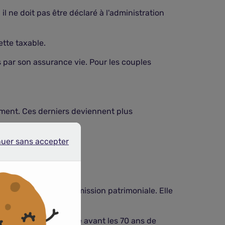
 il ne doit pas être déclaré à l'administration
iette taxable.
 par son assurance vie. Pour les couples
moment. Ces derniers deviennent plus
nuer sans accepter
r sans accepter
llent outil de transmission patrimoniale. Elle
és sur l'assurance vie avant les 70 ans de