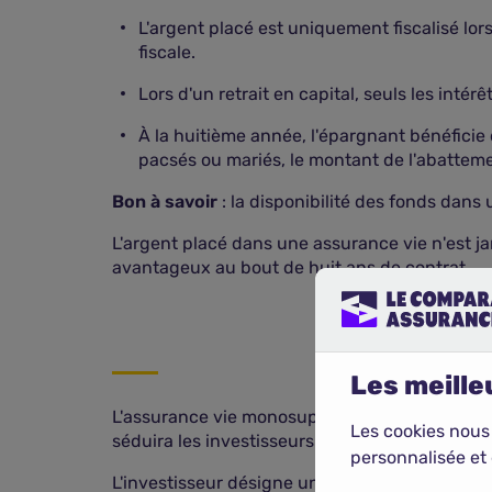
L'argent placé est uniquement fiscalisé lors 
fiscale.
Lors d'un retrait en capital, seuls les intérê
À la huitième année, l'épargnant bénéficie
pacsés ou mariés, le montant de l'abattemen
Bon à savoir
: la disponibilité des fonds dans
L'argent placé dans une assurance vie n'est ja
avantageux au bout de huit ans de contrat.
Les meilleu
L'assurance vie monosupport n'est pas uniquem
Les cookies nous
séduira les investisseurs soucieux d'optimiser
personnalisée et 
L'investisseur désigne un bénéficiaire en cas 