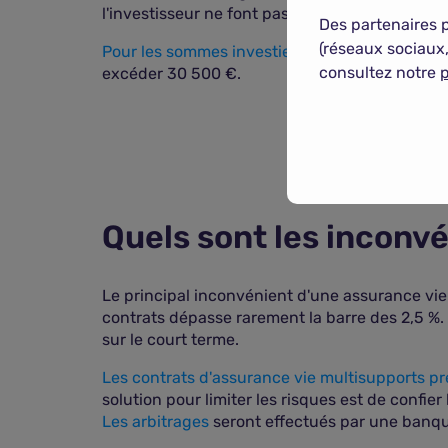
l'investisseur ne font pas partie de l'assiette
Des partenaires 
(réseaux sociaux,
Pour les sommes investies après les 70 ans de 
consultez notre
p
excéder 30 500 €.
Quels sont les inconv
Le principal inconvénient d'une assurance vie
contrats dépasse rarement la barre des 2,5 %. C
sur le court terme.
Les contrats d'assurance vie multisupports p
solution pour limiter les risques est de confie
Les arbitrages
seront effectués par une banque