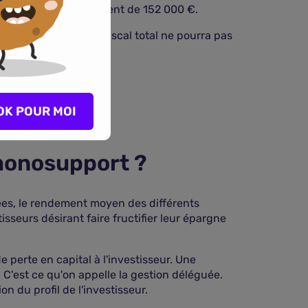
re profite d'un abattement de 152 000 €.
ants. L'abattement fiscal total ne pourra pas
OK POUR MOI
 monosupport ?
ées, le rendement moyen des différents
isseurs désirant faire fructifier leur épargne
 de perte en capital à l'investisseur. Une
. C'est ce qu'on appelle la gestion déléguée.
 du profil de l'investisseur.