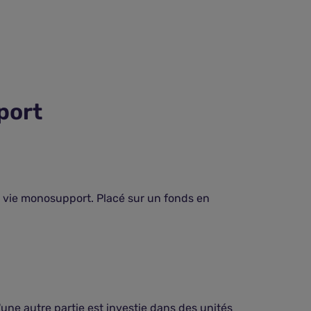
port
e vie monosupport. Placé sur un fonds en
'une autre partie est investie dans des unités