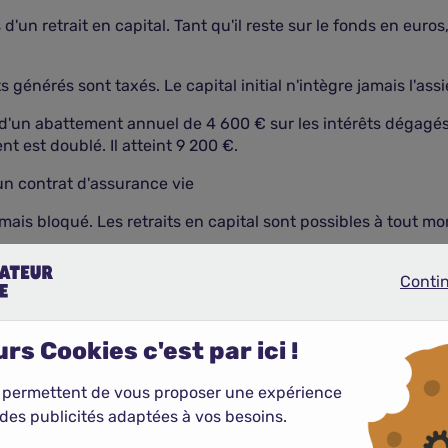
d'un retrait en capital. Tant qu'il reste sur le fonds en euros,
ts générés sont taxés. Le capital initial n'intègre jamais l'ass
 d'un abattement annuel de 4 600 € sur les intérêts dégagés
t est doublé. Il atteint 9 200 €.
 un contrat d'assurance vie
mais bloqué. Les retraits en capital sont possibles à tout 
Conti
Continue
rs Cookies c'est par ici !
ent un produit d'épargne performant. Elle constitue un exce
 permettent de vous proposer une expérience
 l'héritage de leurs descendants.
des publicités adaptées à vos besoins.
de décès dès la signature du contrat. Les versements effectu