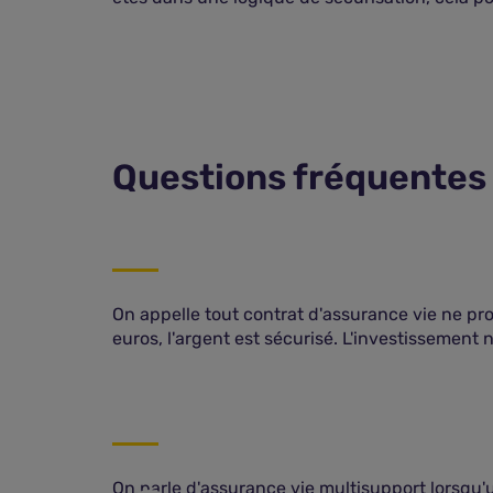
Questions fréquentes 
 ?
upport ?
On appelle tout contrat d'assurance vie ne p
ce vie monosupport
euros, l'argent est sécurisé. L'investissement 
trat monosupport
onosupport
On parle d'assurance vie multisupport lorsqu'u