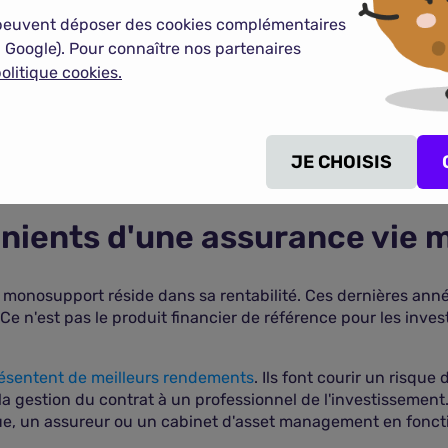
 de l'impôt progressif sur les successions. Chaque bénéficiai
peuvent déposer des cookies complémentaires
 Google). Pour connaître nos partenaires
l'investisseur
, les avantages successoraux sont moins import
olitique cookies.
COMPARER LES ASSURANCES VIE
JE CHOISIS
énients d'une assurance vie
 monosupport réside dans sa rentabilité. Ces dernières ann
e n'est pas le produit financier de référence pour les invest
résentent de meilleurs rendements
. Ils font courir un risque
r la gestion du contrat à un professionnel de l'investissement
, un assureur ou un cabinet d'asset management en fonction