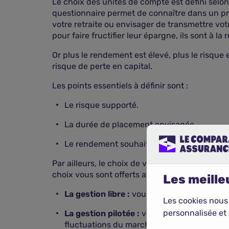
Le choix des unités de compte est défini selon
questionnaire permet de connaître dans un pr
votre retraite ou envisager de transmettre votr
pour faire fructifier leur épargne, ils sont à 
Or plus le rendement est élevé, plus le risque e
risque de perte en capital.
Les points essentiels à définir sont :
Le risque supporté.
La durée de placement envisagée.
Le rendement souhaité.
Par ailleurs, le choix de votre assurance vie 
choix vous sont offerts avec l'assurance vie :
Les meilleu
La gestion libre :
vous définissez les suppo
Les cookies nous
personnalisée et 
La gestion pilotée :
vous confiez votre argen
fluctuations du marché. Il peut réaliser d