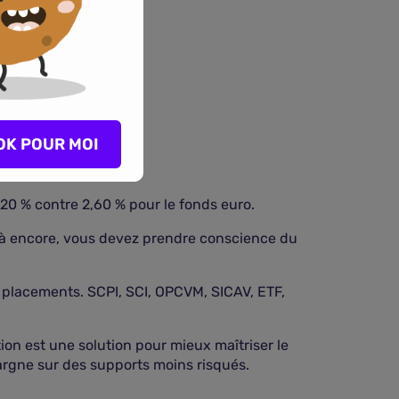
OK POUR MOI
20 % contre 2,60 % pour le fonds euro.
Là encore, vous devez prendre conscience du
e placements. SCPI, SCI, OPCVM, SICAV, ETF,
tion est une solution pour mieux maîtriser le
argne sur des supports moins risqués.