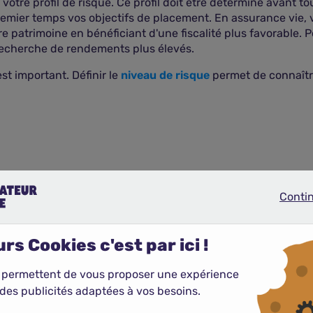
 votre profil de risque. Ce profil doit être déterminé avant 
emier temps vos objectifs de placement. En assurance vie, 
e patrimoine en bénéficiant d'une fiscalité plus favorable. P
la recherche de rendements plus élevés.
st important. Définir le
niveau de risque
permet de connaître
Conti
Continue
en unités de compte est défini par votre connaissance des m
rs Cookies c'est par ici !
rts en unités de compte sur lesquels vous placez votre épa
 permettent de vous proposer une expérience
des publicités adaptées à vos besoins.
t à un gestionnaire. Il choisit selon les objectifs définis l
es arbitrages lorsque cela semble nécessaire pour booster vo