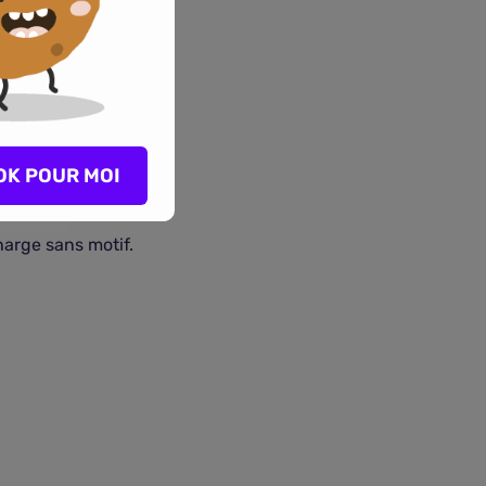
OK POUR MOI
harge sans motif.