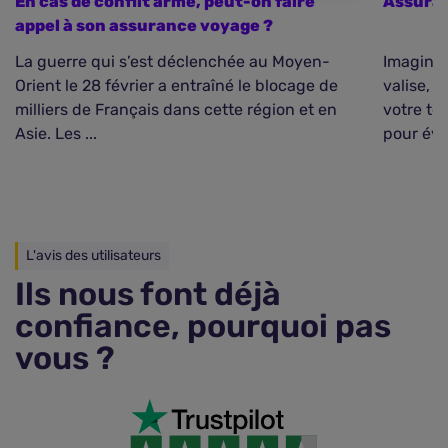
En cas de conflit armé, peut-on faire
Assura
appel à son assurance voyage ?
La guerre qui s’est déclenchée au Moyen-
Imaginez
Orient le 28 février a entraîné le blocage de
valise, o
milliers de Français dans cette région et en
votre té
Asie. Les ...
pour évit
L'avis des utilisateurs
Ils nous font déjà
confiance, pourquoi pas
vous ?