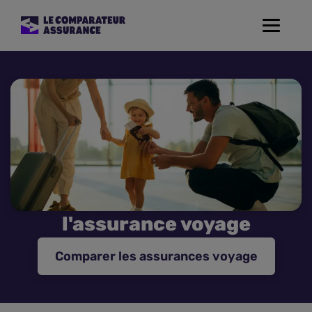
Toggle
navigat
Assurance Auto
Mutuelle Santé
Assurance Moto
Assurance Habitation
l'assurance voyage
Assurance de prêt
Comparer les assurances voyage
Prévoyance
Assurance Animaux