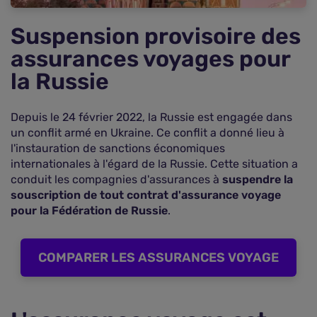
Quel est le prix d'une assurance voyage en
Russie ?
Suspension provisoire des
Quelle est la procédure de demande de visa pour
assurances voyages pour
la Russie ?
Question fréquente sur l'assurance voyage «
la Russie
Russie »
Depuis le 24 février 2022, la Russie est engagée dans
un conflit armé en Ukraine. Ce conflit a donné lieu à
l'instauration de sanctions économiques
internationales à l'égard de la Russie. Cette situation a
conduit les compagnies d'assurances à
suspendre la
souscription de tout contrat d'assurance voyage
pour la Fédération de Russie
.
COMPARER LES ASSURANCES VOYAGE