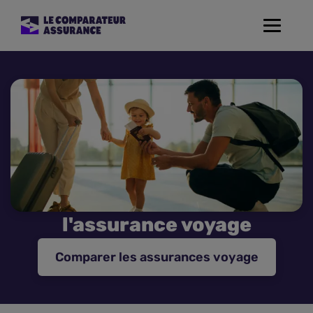
Toggle
navigat
Assurance Auto
Mutuelle Santé
Assurance Moto
Assurance Habitation
l'assurance voyage
Assurance de prêt
Comparer les assurances voyage
Prévoyance
Assurance Animaux