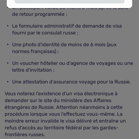
Un passeport valide au moins 6 mois après la date
de retour programmée ;
Le formulaire administratif de demande de visa
fourni par le consulat russe ;
Une photo d'identité de moins de 6 mois (aux
normes françaises) ;
Un voucher hôtelier ou d'agence de voyages ou une
lettre d'invitation ;
Une attestation d'assurance voyage pour la Russie.
Vous noterez l'existence d'un visa électronique à
demander sur le site du ministère des Affaires
étrangères de Russie. Attention néanmoins à cette
procédure lorsque vous l'effectuez vous-même. La
moindre erreur invalide le visa délivré et entraîne un
refus d'accès au territoire fédéral par les gardes-
frontières russes.