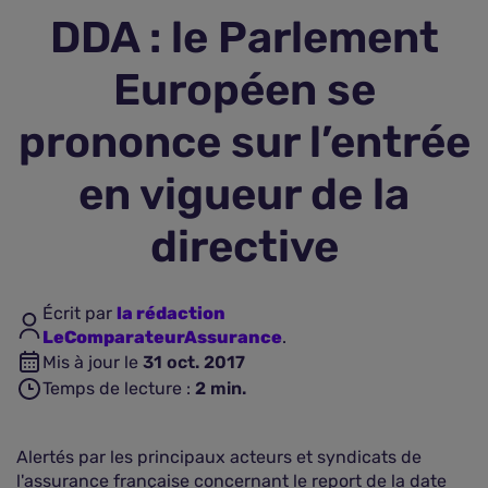
DDA : le Parlement
Assurance vie
Européen se
Plus d'assurances
prononce sur l’entrée
en vigueur de la
directive
Écrit par
la rédaction
LeComparateurAssurance
.
Mis à jour le
31 oct. 2017
Temps de lecture :
2
min.
Alertés par les principaux acteurs et syndicats de
l'assurance française concernant le report de la date