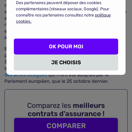
Des partenaires peuvent déposer des cookies
donc aux professionnels inquiets, près de 8 mois
complémentaires (réseaux sociaux, Google). Pour
supplémentaires pour se mettre en conformité avec les
connaître nos partenaires consultez notre
politique
exigences de la nouvelle directive européenne. Cette
cookies.
nouvelle date devra être confirmée par la Commission
européenne, qui doit l'adopter dans une proposition
législative.
OK POUR MOI
En attendant, l'Etat français est toujours tenu de
procéder à la transposition du texte avant le 23 février.
Sur ce point également, il semblerait qu'un retard
JE CHOISIS
significatif ait été pris, du fait de la
publication tardive
des actes délégués
qui n'ont été adoptés par le
Parlement européen, que le 25 octobre dernier.
Comparez les
meilleurs
contrats d'assurance !
COMPARER