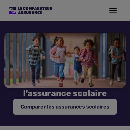
Toggle
navigat
Assurance Auto
Mutuelle Santé
Assurance Moto
Assurance Habitation
l'assurance scolaire
Assurance de prêt
Comparer les assurances scolaires
Prévoyance
Assurance Animaux