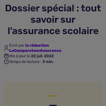
Dossier spécial : tout
Assurance vie
savoir sur
Plus d'assurances
l'assurance scolaire
Écrit par
la rédaction
LeComparateurAssurance
.
Mis à jour le
22 juil. 2022
Temps de lecture :
3
min.
Est-elle obligatoire ?