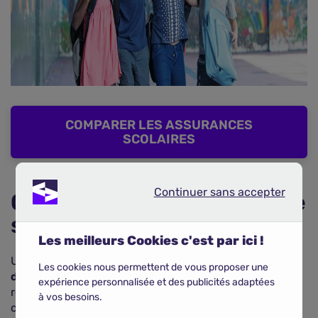
COMPARER LES ASSURANCES
SCOLAIRES
Continuer sans accepter
Continuer sans accepter
Que couvre une assurance
scolaire ?
Les meilleurs Cookies c'est par ici !
Une assurance scolaire protège l'élève de tous les
Les cookies nous permettent de vous proposer une
dommages qu'il pourrait causer
à autrui (garantie
expérience personnalisée et des publicités adaptées
responsabilité civile), comme casser les lunettes d'un
à vos besoins.
camarade, arracher ses vêtements en chahutant, ou