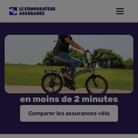
Toggle
navigat
Assurance Auto
Mutuelle Santé
Assurance Moto
Assurance Habitation
en moins de 2 minutes
Assurance de prêt
Comparer les assurances vélo
Prévoyance
Assurance Animaux