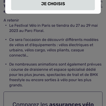
participants à ces aventures urbaines à deux roues.
JE CHOISIS
Tous les types de vélos (VTT, vélos de route, VAE,
etc.) peuvent y prendre part.
A retenir
Le Festival Vélo in Paris se tiendra du 27 au 29 mai
2023 au Parc Floral.
Ce sera l'occasion de découvrir différents modèles
de vélos et d'équipements : vélos électriques et
urbains, vélos cargo, vélos pliants, casque
connecté…
De nombreuses animations sont également prévues
: course de draisienne et espace spécialisé dédié
pour les plus jeunes, spectacles de trail et de BMX
freestyle ou encore sorties à vélo pour les plus
grands.
Comparez les
assurances vélo