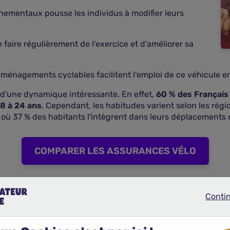
nementaux pousse les individus à modifier leurs
 faire régulièrement de l'exercice et d'améliorer sa
ménagements cyclables facilitent l'emploi de ce véhicule en 
 d'une dynamique intéressante. En effet,
60 % des Français 
18 à 24 ans
. Cependant, les habitudes varient selon les régi
e où 37 % des habitants l'intègrent dans leurs déplacements 
COMPARER LES ASSURANCES VÉLO
 polyvalent
Conti
Continue