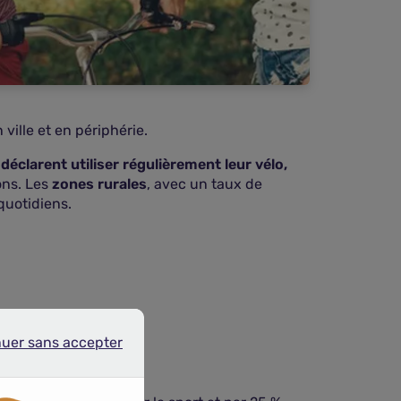
ville et en périphérie.
déclarent utiliser régulièrement leur vélo,
ons. Les
zones rurales
, avec un taux de
quotidiens.
nuer sans accepter
r sans accepter