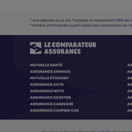
*
Avis déposés sur le site Trustpilot et représentant 95% des
*
Nombre d'internautes ayant réalisé une comparaison sur l'e
MUTUELLE SANTÉ
AS
ASSURANCE ANIMAUX
AS
MUTUELLE ÉTUDIANT
AS
ASSURANCE AUTO
A
ASSURANCE MOTO
AS
ASSURANCE SCOOTER
A
ASSURANCE CARAVANE
AS
ASSURANCE CAMPING CAR
A