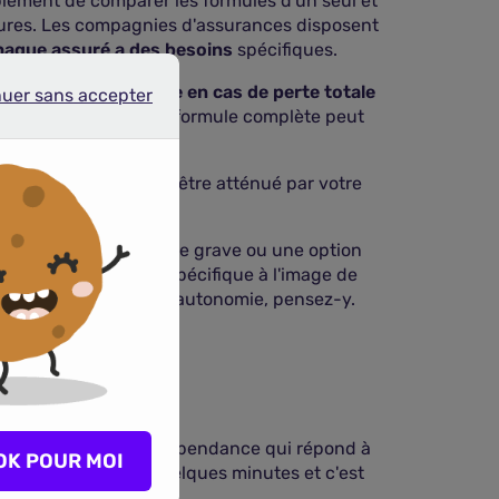
mplement de comparer les formules d'un seul et
rtures. Les compagnies d'assurances disposent
aque assuré a des besoins
spécifiques.
 vous offrira
une rente en cas de perte totale
nuer sans accepter
r sans accepter
artielle. Enfin, une formule complète peut
la dépendance.
nancier qui pourrait être atténué par votre
opose une option maladie grave ou une option
s à votre situation spécifique à l'image de
plus en cas de perte d'autonomie, pensez-y.
parence
ant un partenaire dépendance qui répond à
OK POUR MOI
. Cela ne prend que quelques minutes et c'est