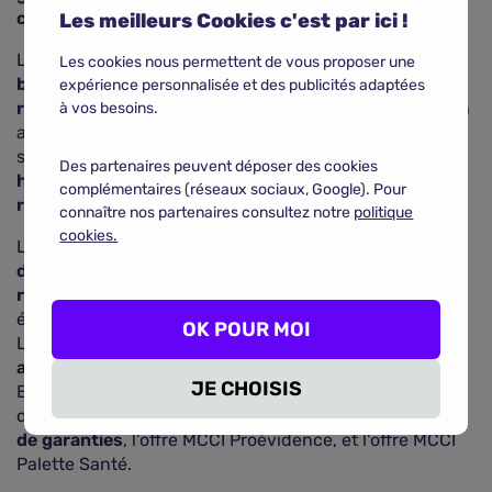
chacun
.
Les meilleurs Cookies c'est par ici !
Les produits santé de l'ASAF font souvent l'objet de
Les cookies nous permettent de vous proposer une
bons retours clients
, notamment en termes de
expérience personnalisée et des publicités adaptées
rapport qualité-prix
. Les primes sont généralement en
à vos besoins.
adéquation avec les garanties proposées, lesquelles
sont considérées comme des
niveaux de couverture
Des partenaires peuvent déposer des cookies
hauts de gamme
. De plus, les
niveaux de
complémentaires (réseaux sociaux, Google). Pour
remboursement
sont eux aussi assez
élevés
.
connaître nos partenaires consultez notre
politique
cookies.
L'ASAF vise constamment une
amélioration continue
de ses services
, qui se traduit par
l'introduction
régulière de nouvelles offres
afin de répondre aux
évolutions du marché et aux attentes des assurés.
OK POUR MOI
L'ASAF prend en compte les retours clients pour
ajuster leurs produits
et
en proposer de nouveaux
.
JE CHOISIS
En santé,
3 nouvelles offres
sont désormais
disponibles, l'offre Osalys 100% Santé 3 avec
7 niveaux
de garanties
, l'offre MCCI Proévidence, et l'offre MCCI
Palette Santé.