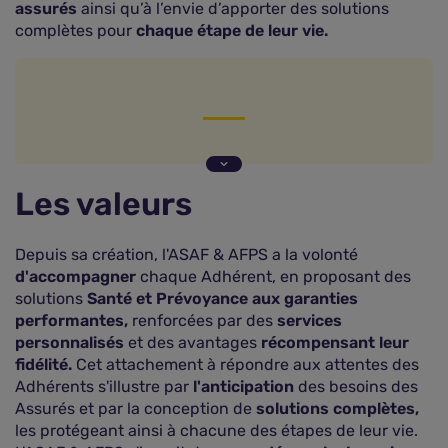
assurés
ainsi qu’à l’envie d’apporter des solutions
complètes pour
chaque étape de leur vie.
Les valeurs
La gamme de produits d'assurance proposés par
Les valeurs
ASAF AFPS
Quels sont les tarifs proposés par ASAF AFPS ?
Depuis sa création, l'ASAF & AFPS a la volonté
L'avis des experts de le comparateur assurance
sur ASAF AFPS
d'accompagner
chaque Adhérent, en proposant des
solutions
Santé et Prévoyance aux garanties
Comment obtenir un devis ASAF AFPS ?
performantes,
renforcées par des
services
ASAF, les chiffres clés
personnalisés
et des avantages
récompensant leur
fidélité.
Comment contacter ASAF AFPS ?
Cet attachement à répondre aux attentes des
Adhérents s'illustre par
l'anticipation
des besoins des
Assurés et par la conception de
solutions complètes,
les protégeant ainsi à chacune des étapes de leur vie.