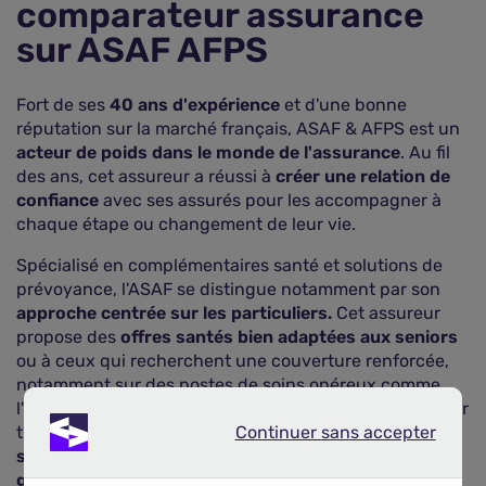
comparateur assurance
sur ASAF AFPS
Fort de ses
40 ans d'expérience
et d'une bonne
réputation sur la marché français, ASAF & AFPS est un
acteur de poids dans le monde de l'assurance
. Au fil
des ans, cet assureur a réussi à
créer une relation de
confiance
avec ses assurés pour les accompagner à
chaque étape ou changement de leur vie.
Spécialisé en complémentaires santé et solutions de
prévoyance, l'ASAF se distingue notamment par son
approche centrée sur les particuliers.
Cet assureur
propose des
offres santés bien adaptées aux seniors
ou à ceux qui recherchent une couverture renforcée,
notamment sur des postes de soins onéreux comme
l'optique ou la dentaire. En plus d'une offre santé senior
Continuer sans accepter
très complète, l'ASAF & AFPS a également conçu des
Continuer sans accepter
solutions pour les TNS ou pour le “tout public”,
garantissant de trouver une solution adaptée à