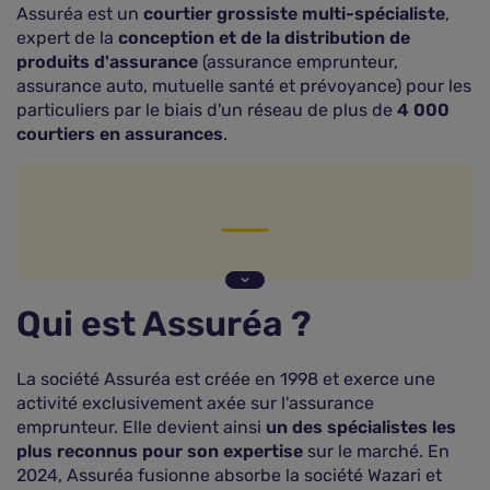
Assuréa est un
courtier grossiste multi-spécialiste
,
expert de la
conception et de la distribution de
produits d'assurance
(assurance emprunteur,
assurance auto, mutuelle santé et prévoyance) pour les
particuliers par le biais d'un réseau de plus de
4 000
courtiers en assurances
.
Qui est Assuréa ?
Assuréa, les chiffres clés
Qui est Assuréa ?
La gamme de produits d'assurance proposée par
Assuréa
La société Assuréa est créée en 1998 et exerce une
L'avis des experts de Le Comparateur Assurance
sur Assuréa
activité exclusivement axée sur l'assurance
emprunteur. Elle devient ainsi
un des spécialistes les
Comment obtenir un devis Assuréa ?
plus reconnus pour son expertise
sur le marché. En
Comment contacter Assuréa ?
2024, Assuréa fusionne absorbe la société Wazari et