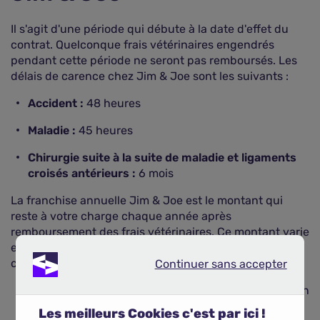
Il s'agit d'une période qui débute à la date d'effet du
contrat. Quelconque frais vétérinaires engendrés
pendant cette période ne seront pas remboursés. Les
délais de carence chez Jim & Joe sont les suivants :
Accident :
48 heures
Maladie :
45 heures
Chirurgie suite à la suite de maladie et ligaments
croisés antérieurs :
6 mois
La franchise annuelle Jim & Joe est le montant qui
reste à votre charge chaque année après
remboursement des frais vétérinaires. Ce montant varie
en fonction de la formule d'assurance que vous
choisissez :
Continuer sans accepter
Continuer sans accepter
Formule Soft :
La franchise annuelle est de 50 €/an
Les meilleurs Cookies c'est par ici !
Formule Cool :
La franchise annuelle est de 70