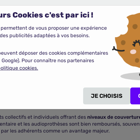
rs Cookies c'est par ici !
é
 permettent de vous proposer une expérience
des publicités adaptées à vos besoins.
COMPARER LES MUTUELLES SANTE
peuvent déposer des cookies complémentaires
 Google). Pour connaître nos partenaires
olitique cookies.
u Comparateur Assurance
e, initialement créée pour couvrir les salariés du groupe IB
JE CHOISIS
e mutuelle à taille humaine. Nos experts soulignent sa
gest
 générations.
 collectifs et individuels offrant des
niveaux de couvertur
 dentaire et les audioprothèses sont bien remboursés, souve
e par les adhérents comme un avantage majeur.