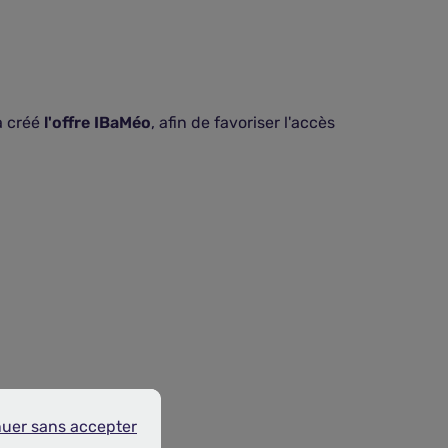
a créé
l'offre IBaMéo
, afin de favoriser l'accès
nuer sans accepter
r sans accepter