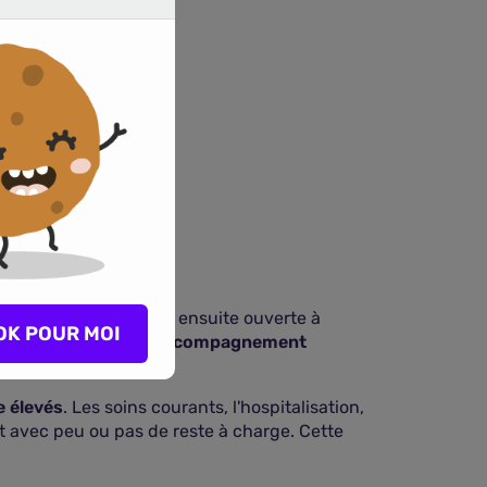
M en France. Elle s'est ensuite ouverte à
OK POUR MOI
ion de qualité
, son
accompagnement
e élevés
. Les soins courants, l'hospitalisation,
nt avec peu ou pas de reste à charge. Cette