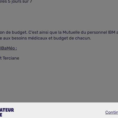
les 5 jours sur 7
n de budget. C'est ainsi que la Mutuelle du personnel IBM 
ée aux besoins médicaux et budget de chacun.
IBaMéo :
t Terciane
ielles à un prix minimum
Conti
Continue