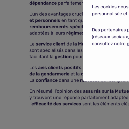
dépendance
parfaitement adaptées aux
spéci
Les cookies nous
personnalisée et 
L'un des avantages cruciaux pour les
assurés
et personnels
en tant que
gendarmes
. Les
ga
remboursements spécifiques
pour les
profe
Des partenaires 
adaptées à leurs
régimes
.
(réseaux sociaux,
consultez notre
p
Le
service client
de
la Mutuelle de la Gendar
sont spécialisés dans les
problématiques de 
facilitant la
gestion
pour des
assurés
souvent
Les
avis clients positifs
concernant
la Mutue
de la gendarmerie
et la
qualité de l'écoute de
La
confiance
dans une
mutuelle
qui compren
En résumé, l'opinion des
assurés
sur
la Mutue
y trouvent une réponse parfaitement adaptée
l'
efficacité des services
sont les éléments clés