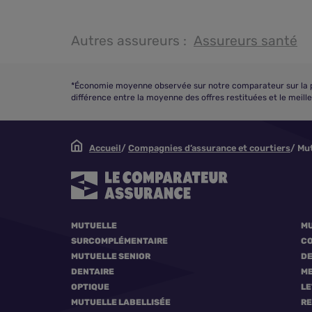
Autres assureurs :
Assureurs santé
*Économie moyenne observée sur notre comparateur sur la pér
différence entre la moyenne des offres restituées et le meill
Accueil
Compagnies d’assurance et courtiers
Mut
MUTUELLE
MU
SURCOMPLÉMENTAIRE
CO
MUTUELLE SENIOR
DE
DENTAIRE
ME
OPTIQUE
LE
MUTUELLE LABELLISÉE
R