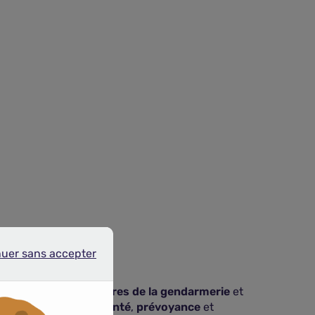
nuer sans accepter
r sans accepter
on sociale
des
militaires de la gendarmerie
et
poser des
offres en santé
,
prévoyance
et