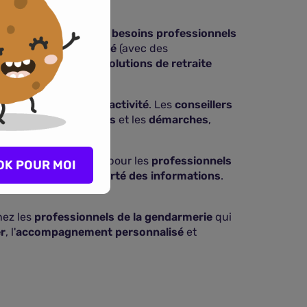
 de la défense
.
onnaissance de leurs besoins professionnels
des dépenses de santé
(avec des
té de travail
et des
solutions de retraite
alisé
et sa
grande réactivité
. Les
conseillers
écises
sur les
contrats
et les
démarches
,
garanties
proposées pour les
professionnels
OK POUR MOI
mboursements
et la
clarté des informations
.
hez les
professionnels de la gendarmerie
qui
er
, l'
accompagnement personnalisé
et