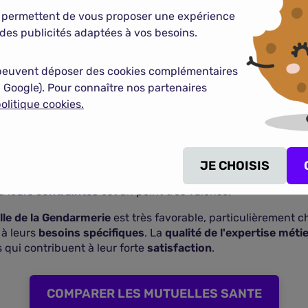
ficités des carrières
et des
régimes
de ces
professionnels
 permettent de vous proposer une expérience
des publicités adaptées à vos besoins.
de choisir
la Mutuelle de la Gendarmerie
réside dans la
rec
ranties
sont conçues pour offrir une
couverture optimale 
ssionnels de santé
), une
protection solide
en cas d'
incapaci
peuvent déposer des cookies complémentaires
 Google). Pour connaître nos partenaires
olitique cookies.
merie
est souvent salué pour son
accompagnement personn
la gendarmerie
et fournissent des
explications claires et pr
 très occupés.
lle de la Gendarmerie
mettent en lumière la
pertinence des 
JE CHOISIS
s conseillers
. Les
adhérents
apprécient la
fluidité des re
d leurs
contraintes
est un point très valorisé.
lle de la Gendarmerie
est très favorable, particulièrement c
 à leurs
besoins spécifiques
. La
qualité de l'expertise méti
 qui contribuent à leur forte
satisfaction
.
COMPARER LES MUTUELLES SANTE