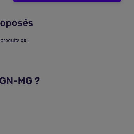
roposés
produits de :
CGN-MG ?