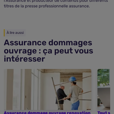
l’Assurance et producteur de contenus pour différents
titres de la presse professionnelle assurance.
À lire aussi
Assurance dommages
ouvrage : ça peut vous
intéresser
Assurance dommage ouvrage renovation
Tout sa