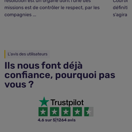
résolution est un organe dont l'une des
Courtier
missions est de contrôler le respect, par les
définitio
compagnies ...
s'agirait 
L'avis des utilisateurs
Ils nous font déjà
confiance, pourquoi pas
vous ?
4,6 sur 5
|
1264 avis