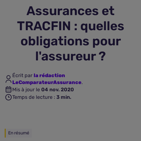
Assurances et
Assurance vie
TRACFIN : quelles
Plus d'assurances
obligations pour
l'assureur ?
Écrit par
la rédaction
LeComparateurAssurance
.
Mis à jour le
04 nov. 2020
Temps de lecture :
3
min.
En résumé