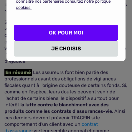
connaître nos partenaires consultez notre
politique
pas (en biffant les autres informations présentes sur les
cookies.
relevés de comptes par exemple).
Si vous souhaitez néanmoins vous y opposer il faudra
vous rapprocher directement de votre assureur afin de
OK POUR MOI
connaître ses motivations. À ce titre s'il vous semble
qu'il souhaite simplement faire traîner la procédure
JE CHOISIS
vous pourrez alors vous rapprocher d'un avocat afin de
l'assigner en justice pour obtenir la réparation de votre
préjudice.
En résumé
Les assureurs font bien partie des
professionnels ayant des obligations de vigilances
fiscales quant à l'origine douteuse de certains fonds. Si,
comme en l'espèce, leurs doutes peuvent venir de
l'achat de certains biens, le dispositif a surtout pour
intérêt
la lutte contre le blanchiment avec des
produits comme les contrats d'assurances-vie
. Ainsi
ces derniers devront prévenir TRACFIN si le
comportement d'un client avec un
contrat
d'assurance
-vie leur semble anormal et comme