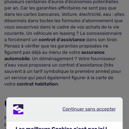
plusieurs centaines d'euros d'économies potentielles
par an. Car les garanties affinitaires ne sont pas que
dans les cartes bancaires. Voiture, électricité, eau : elles
désormais dans toutes les formules d'abonnement que
vous souscrivez dans le cadre de vos achats de la vie
courante. Un véhicule en leasing ? Le concessionnaire
a forcément un
contrat d'assistance
dans son tiroir.
Pensez à vérifier que les garanties proposées ne
figurent pas déjà au menu de votre
assurance
automobile
. Un déménagement ? Votre fournisseur
d'eau vous proposera un contrat d'assistance (très
souvent à un tarif symbolique la première année) pour
un service qui peut également figurer à la carte de
votre
contrat habitation
.
Garder la tête froide
Continuer sans accepter
Continuer sans accepter
Reste également le cas des
assurances affinitaires
les
plus connues : celles de
produits nomades
Les meilleurs Cookies c'est par ici !