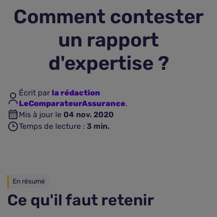
Comment contester
Assurance vie
un rapport
Plus d'assurances
d'expertise ?
Écrit par
la rédaction
LeComparateurAssurance
.
Mis à jour le
04 nov. 2020
Temps de lecture :
3
min.
En résumé
Ce qu'il faut retenir