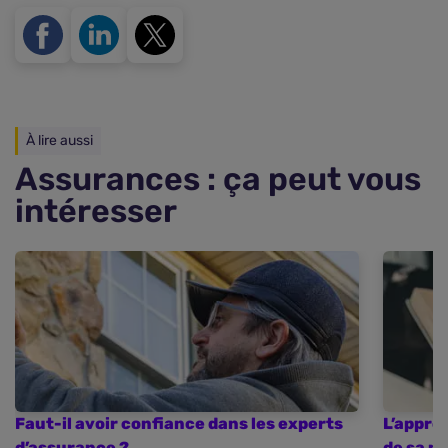
À lire aussi
Assurances : ça peut vous
intéresser
Faut-il avoir confiance dans les experts
L’appréc
d’assurance ?
de sa n