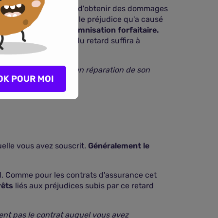
 l'indemnité due. Afin d'obtenir des dommages
faudrait devoir prouver le préjudice qu'a causé
rer
un système d'indemnisation forfaitaire.
ors l'établissement du retard suffira à
dommages et intérêts en réparation de son
OK POUR MOI
quelle vous avez souscrit.
Généralement le
il. Comme pour les contrats d'assurance cet
rêts
liés aux préjudices subis par ce retard
ent pas le contrat auquel vous avez