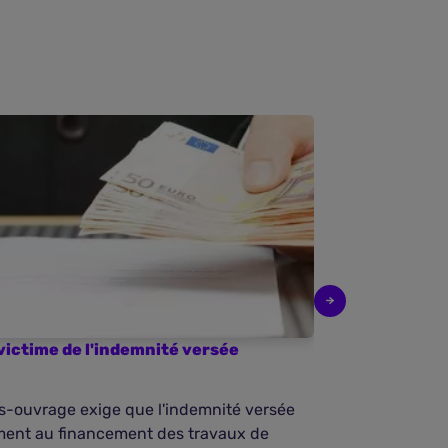
a victime de l'indemnité versée
Rappel du ca
-ouvrage exige que l'indemnité versée
Le versement d
ement au financement des travaux de
le principe in