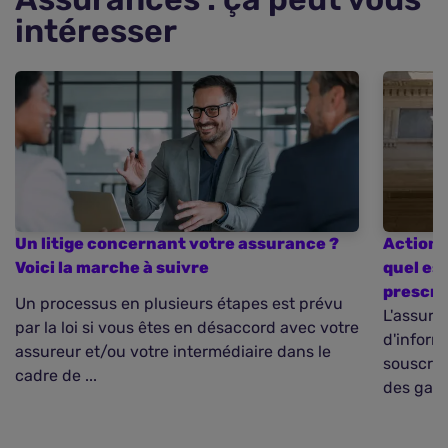
intéresser
Un litige concernant votre assurance ?
Action e
Voici la marche à suivre
quel est
prescri
Un processus en plusieurs étapes est prévu
L'assure
par la loi si vous êtes en désaccord avec votre
d'inform
assureur et/ou votre intermédiaire dans le
souscrip
cadre de ...
des garan