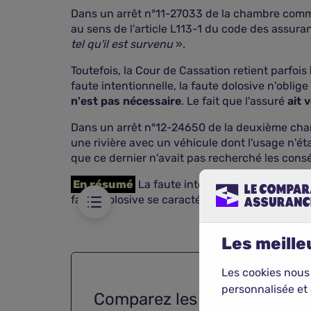
Dans un arrêt n°11-27033 de la chambre commer
au sens de l'article L113-1 du code des assu
tel qu'il est survenu
».
Toutefois, la Cour de Cassation retient parfois
faute intentionnelle, la faute dolosive n'ob
n'est pas nécessaire
. Le fait que l'assuré
ait 
Dans un arrêt n°12-24650 de la deuxième chamb
 cas s'applique-t-
une rivière avec un véhicule dont l'usage n'éta
que ce dernier n'avait pas recherché les con
En résumé
La faute intentionnelle est carac
faute dolosive se caractérise
juste avec la 
Les meilleu
Les cookies nous
personnalisée et 
Comparez les
meilleurs con