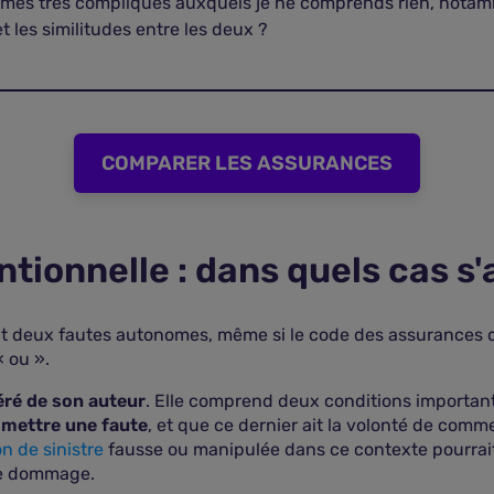
termes très compliqués auxquels je ne comprends rien, notam
t les similitudes entre les deux ?
COMPARER LES ASSURANCES
ntionnelle : dans quels cas s'
ont deux fautes autonomes, même si le code des assurances d
« ou ».
éré de son auteur
. Elle comprend deux conditions important
mmettre une faute
, et que ce dernier ait la volonté de comm
n de sinistre
fausse ou manipulée dans ce contexte pourrait r
 le dommage.