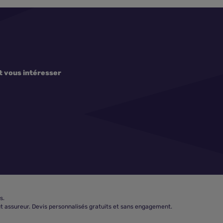
t vous intéresser
s.
t assureur. Devis personnalisés gratuits et sans engagement.