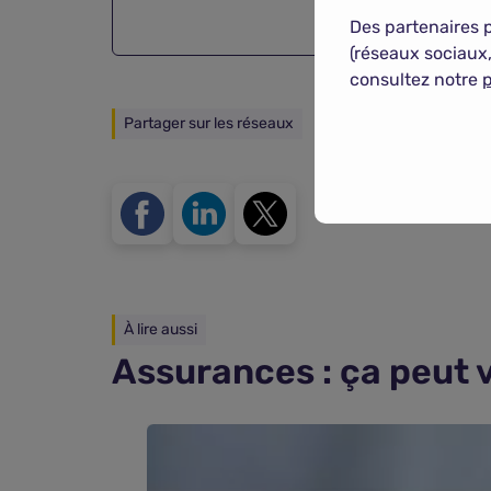
Des partenaires 
(réseaux sociaux,
consultez notre
p
Partager sur les réseaux
À lire aussi
Assurances : ça peut 