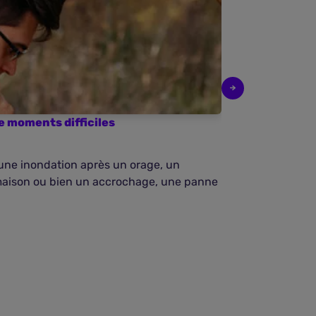
de moments difficiles
Responsabilit
générateur
 une inondation après un orage, un
Quel est le fa
maison ou bien un accrochage, une panne
primordiale lo
survenance du 