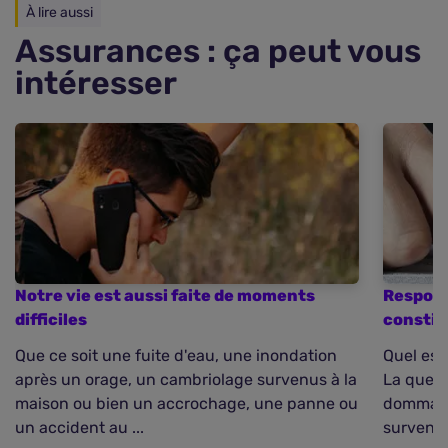
À lire aussi
Assurances : ça peut vous
intéresser
Notre vie est aussi faite de moments
Respons
difficiles
constit
Que ce soit une fuite d'eau, une inondation
Quel est
après un orage, un cambriolage survenus à la
La quest
maison ou bien un accrochage, une panne ou
dommage
un accident au ...
survenan