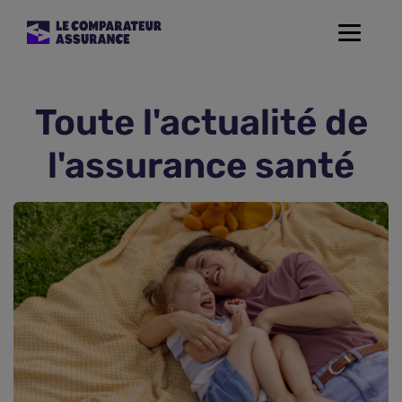
Toggle
navigat
Assurance Auto
Toute l'actualité de
Mutuelle Santé
l'assurance santé
Assurance Moto
Assurance Habitation
Assurance de prêt
Prévoyance
Assurance Animaux