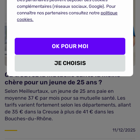
complémentaires (réseaux sociaux, Google). Pour
connaître nos partenaires consultez notre
politique
cookies.
OK POUR MOI
JE CHOISIS
Où trouvez la mutuelle santé la moins
chère pour un jeune de 25 ans ?
Selon Meilleurtaux, un jeune de 25 ans paie en
moyenne 37 € par mois pour sa mutuelle santé. Les
tarifs varient fortement selon les départements, allant
de 35 € dans la Creuse à plus de 41 € dans les
Bouches-du-Rhône.
11/12/2025