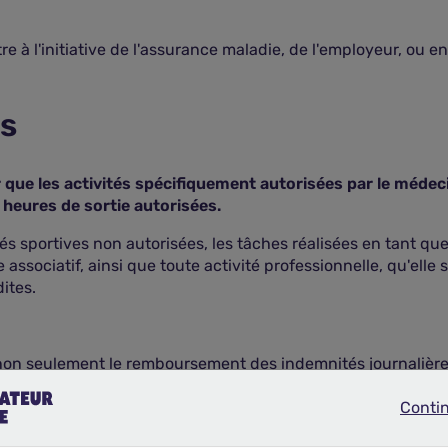
e à l'initiative de l'assurance maladie, de l'employeur, ou 
es
r que les activités spécifiquement autorisées par le médec
s heures de sortie autorisées.
vités sportives non autorisées, les tâches réalisées en tant q
associatif, ainsi que toute activité professionnelle, qu'elle
ites.
 non seulement le remboursement des indemnités journalière
ations de la Sécurité sociale.
ement les restrictions pour éviter des conséquences financiè
Conti
Continue