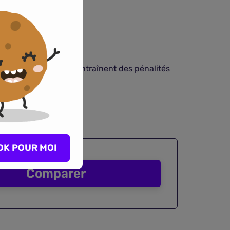
gles strictes.
ndat de représentant, entraînent des pénalités
OK POUR MOI
Comparer