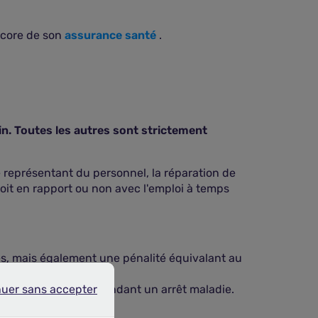
encore de son
assurance santé
.
in. Toutes les autres sont strictement
ue représentant du personnel, la réparation de
 soit en rapport ou non avec l'emploi à temps
s, mais également une pénalité équivalant au
res préjudiciables pendant un arrêt maladie.
nuer sans accepter
r sans accepter