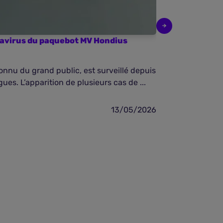
ntavirus du paquebot MV Hondius
Baromètre de 
2026
onnu du grand public, est surveillé depuis
En avril 2026,
ues. L’apparition de plusieurs cas de ...
d’évoluer dans
dépenses de ..
13/05/2026