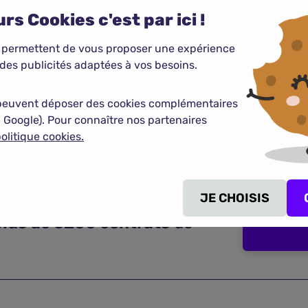
és sont interdites sous peine de graves conséquences.
rs Cookies c'est par ici !
ir chanté en public pendant son arrêt maladie, illustre ces rè
 permettent de vous proposer une expérience
des publicités adaptées à vos besoins.
 le respect des heures de sortie autorisées.
jardinage, les activités sportives ou les tâches liés à un ma
peuvent déposer des cookies complémentaires
tion.
 Google). Pour connaître nos partenaires
r éviter de telles sanctions.
olitique cookies.
JE CHOISIS
plus de 3200 contrats
de