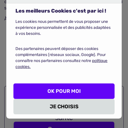
dévitalisation lors des précédents Jeux olympiques qui
s'étaient déroulés à Tokyo.
Les meilleurs Cookies c'est par ici !
À retenir
Les cookies nous permettent de vous proposer une
Une polyclinique moderne installée au cœur du
expérience personnalisée et des publicités adaptées
village olympique offre des soins gratuits aux
à vos besoins.
athlètes participant aux JO 2024.
Financée par des fonds privés, cette initiative a
Des partenaires peuvent déposer des cookies
suscité un grand enthousiasme parmi les sportifs,
complémentaires (réseaux sociaux, Google). Pour
notamment américains.
connaître nos partenaires consultez notre
politique
cookies.
Ceux-ci apprécient particulièrement cette gratuité
des soins, inhabituelle dans leur pays.
OK POUR MOI
Économisez en comparant
plus
JE CHOISIS
de 3200 contrats
de mutuelles
santé