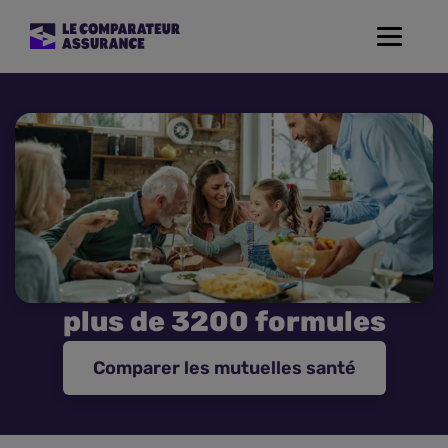
Toggle
navigat
Assurance Auto
Mutuelle Santé
Assurance Moto
Assurance Habitation
plus de 3200 formules
Assurance de prêt
Comparer les mutuelles santé
Prévoyance
Assurance Animaux