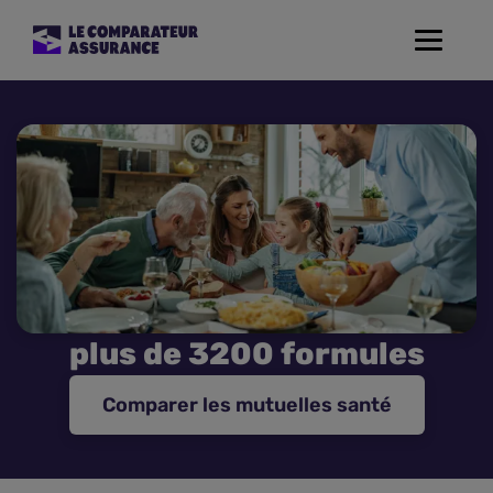
Toggle
navigat
Assurance Auto
Mutuelle Santé
Assurance Moto
Assurance Habitation
plus de 3200 formules
Assurance de prêt
Comparer les mutuelles santé
Prévoyance
Assurance Animaux