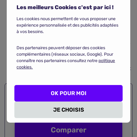
compléter les besoins caloriques et nutritionnels
Les meilleurs Cookies c'est par ici !
des personnes malades et sous-alimentés ou
dénutris.
Les cookies nous permettent de vous proposer une
expérience personnalisée et des publicités adaptées
Ces compléments nutritionnels oraux (CNO) ont été
à vos besoins.
spécifiquement conçus pour un usage médical, en
prévention de la cachexie ou en soutien alimentaire
Des partenaires peuvent déposer des cookies
postopératoire.
complémentaires (réseaux sociaux, Google). Pour
connaître nos partenaires consultez notre
politique
Leur prescription et leur administration répondent
cookies.
généralement à des règles précises et ils ne doivent
pas servir à remplacer les repas.
OK POUR MOI
Économisez en comparant
plus
de 3200 contrats
de mutuelles
JE CHOISIS
santé
Comparer