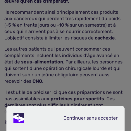
œuvre qu'en cas d'impératif.
Ils recommandent ainsi principalement ces produits
aux cancéreux qui perdent très rapidement du poids
(-5 % en trente jours ou -10 % sur un semestre) et à
ceux qui n'arrivent pas à se nourrir correctement.
L'objectif consiste à limiter les risques de
cachexie
.
Les autres patients qui peuvent consommer ces
compléments incluent les individus d'âge avancé en
état de
sous-alimentation
. Par ailleurs, les personnes
qui sortent d'une opération chirurgicale lourde et qui
doivent subir un jeûne obligatoire peuvent aussi
recevoir des
CNO
.
Il est utile de préciser ici que ces préparations ne sont
pas assimilables aux
protéines pour sportifs
. Ces
dernières sont plus difficiles à digérer et sont
employées pour optimiser la
croissance musculaire
.
Continuer sans accepter
Continuer sans accepter
À retenir
Les aliments hyperprotéinés permettent de