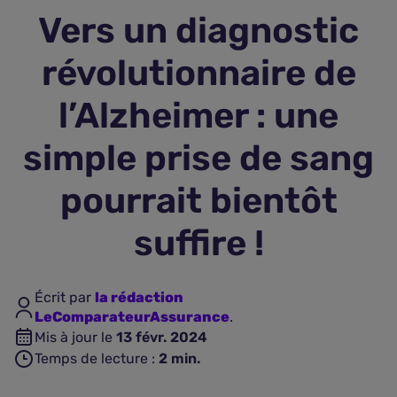
Vers un diagnostic
Assurance vie
révolutionnaire de
Plus d'assurances
l’Alzheimer : une
simple prise de sang
pourrait bientôt
suffire !
Écrit par
la rédaction
LeComparateurAssurance
.
Mis à jour le
13 févr. 2024
Temps de lecture :
2
min.