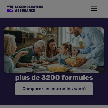
Toggle
navigat
Assurance Auto
Mutuelle Santé
Assurance Moto
Assurance Habitation
plus de 3200 formules
Assurance de prêt
Comparer les mutuelles santé
Prévoyance
Assurance Animaux