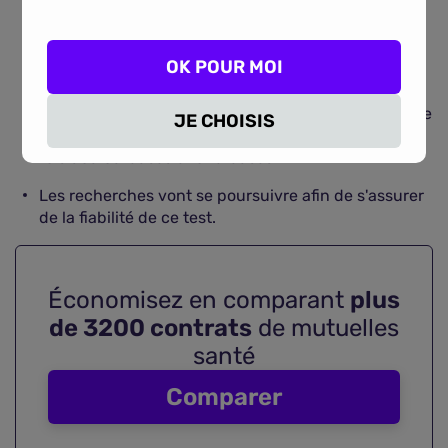
test sanguin serait capable de déceler avec une
grande précision la maladie d'Alzheimer dès ses
premiers stades.
OK POUR MOI
Ce type de prélèvement plus sûr et plus facile à
mettre en place constitue une excellente alternative
JE CHOISIS
aux méthodes de dépistage actuelles, qui sont à la
fois douloureuses et onéreuses.
Les recherches vont se poursuivre afin de s'assurer
de la fiabilité de ce test.
Économisez en comparant
plus
de 3200 contrats
de mutuelles
santé
Comparer