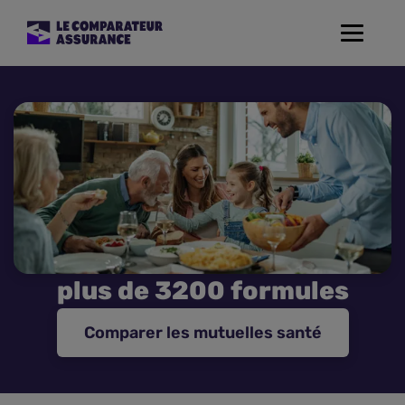
Toggle
navigat
Assurance Auto
Mutuelle Santé
Assurance Moto
Assurance Habitation
plus de 3200 formules
Assurance de prêt
Comparer les mutuelles santé
Prévoyance
Assurance Animaux