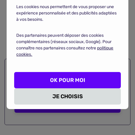
Plusieurs variants de variole du singe circulent
Les cookies nous permettent de vous proposer une
actuellement sur le continent africain.
expérience personnalisée et des publicités adaptées
L'épidémie de mpox déclarée en Afrique n'est pour
à vos besoins.
l'instant pas arrivée en France.
Des partenaires peuvent déposer des cookies
Les autorités sanitaires françaises sont bien
complémentaires (réseaux sociaux, Google). Pour
équipées pour réagir efficacement en cas de
connaître nos partenaires consultez notre
politique
propagation de la maladie sur le territoire.
cookies.
Économisez en comparant
plus
OK POUR MOI
de 3200 contrats
de mutuelles
santé
JE CHOISIS
Comparer