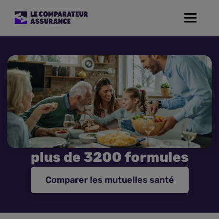
Toggle
navigat
Assurance Auto
Mutuelle Santé
Assurance Moto
Assurance Habitation
plus de 3200 formules
Assurance de prêt
Comparer les mutuelles santé
Prévoyance
Assurance Animaux