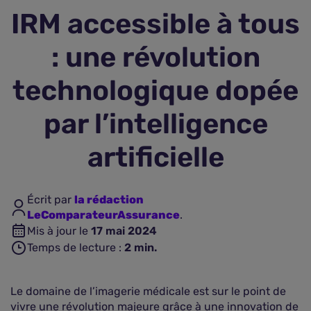
IRM accessible à tous
Assurance vie
: une révolution
Plus d'assurances
technologique dopée
par l’intelligence
artificielle
Écrit par
la rédaction
LeComparateurAssurance
.
Mis à jour le
17 mai 2024
Temps de lecture :
2
min.
Le domaine de l’imagerie médicale est sur le point de
vivre une révolution majeure grâce à une innovation de