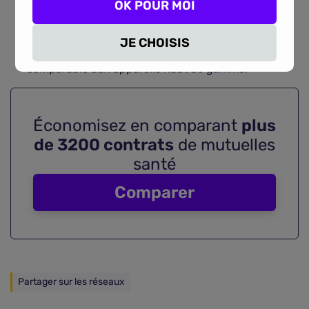
OK POUR MOI
modèles existants.
L'IA permet de compenser la puissance réduite de
JE CHOISIS
l'aimant et d'obtenir des images de qualité
comparable aux appareils haut de gamme.
Économisez en comparant
plus
de 3200 contrats
de mutuelles
santé
Comparer
Partager sur les réseaux