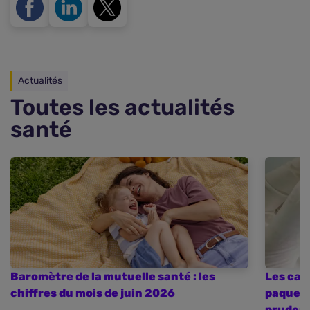
Actualités
Toutes les actualités
santé
Baromètre de la mutuelle santé : les
Les cas
chiffres du mois de juin 2026
paquebo
pruden