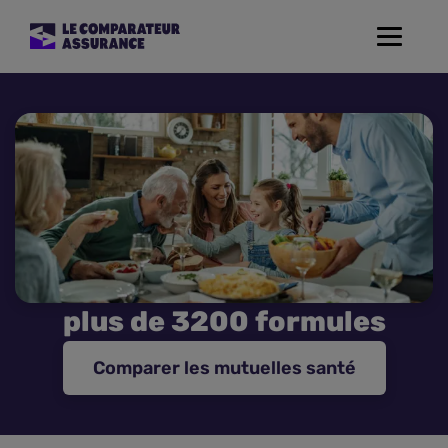
Toggle
navigat
Assurance Auto
Mutuelle Santé
Assurance Moto
Assurance Habitation
plus de 3200 formules
Assurance de prêt
Comparer les mutuelles santé
Prévoyance
Assurance Animaux