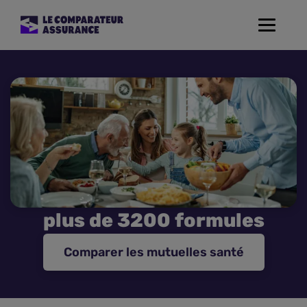
Toggle
navigat
Assurance Auto
Mutuelle Santé
Assurance Moto
Assurance Habitation
plus de 3200 formules
Assurance de prêt
Comparer les mutuelles santé
Prévoyance
Assurance Animaux