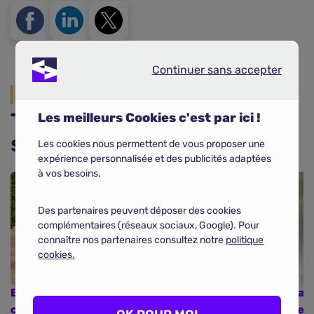
Continuer sans accepter
Continuer sans accepter
Actualités
Toutes les actualités
Les meilleurs Cookies c'est par ici !
santé
Les cookies nous permettent de vous proposer une
expérience personnalisée et des publicités adaptées
à vos besoins.
Des partenaires peuvent déposer des cookies
complémentaires (réseaux sociaux, Google). Pour
connaître nos partenaires consultez notre
politique
cookies.
Baromètre de la mutuelle santé : les
Les cas
chiffres du mois de juin 2026
paquebo