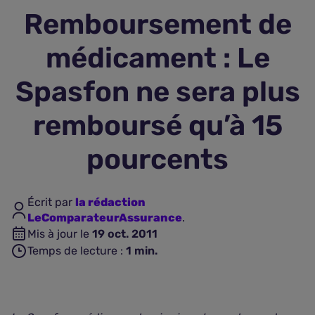
Remboursement de
Assurance vie
médicament : Le
Plus d'assurances
Spasfon ne sera plus
remboursé qu’à 15
pourcents
Écrit par
la rédaction
LeComparateurAssurance
.
Mis à jour le
19 oct. 2011
Temps de lecture :
1
min.