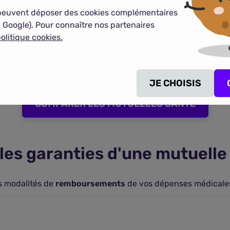
it 21 € (moins 2 € de participation forfaitaire). Il vous res
peuvent déposer des cookies complémentaires
 Google). Pour connaître nos partenaires
ins conventionnés de secteur 2 n'appliquent pas le tarif de
olitique cookies.
Assurance Maladie
ne les prend pas en charge.
 Maladie
: certaines pratiques sont considérées comme des s
JE CHOISIS
COMPARER LES MUTUELLES SANTE
les garanties d'une mutuelle
es modalités de
remboursements
de vos dépenses médicales. I