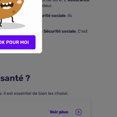
te 9 € de ticket modérateur.
 convention de la
Sécurité sociale
. Ils
oins de confort par la
Sécurité sociale
. C'est
OK POUR MOI
 santé ?
l est essentiel de bien les choisir.