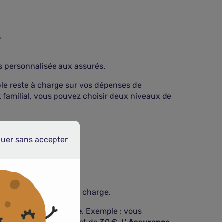
é
us personnalisée aux assurés.
ble reste à charge sur vos dépenses de
t familial, vous pouvez choisir deux niveaux de
nuer sans accepter
r sans accepter
 compléter sa prise en charge.
 l'
Assurance Maladie
. Exemple : vous
x de la consultation est de 30 €. L'
Assurance