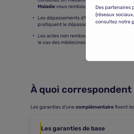
Maladie
vous rembourse à hauteur de 70 %, so
Des partenaires 
(réseaux sociaux,
Les dépassements d'honoraires : les médec
consultez notre
p
pratiquent le dépassement d'honoraires. L'
Les actes non remboursés par l'
Assurance
le cas des médecines douces.
À quoi correspondent 
Les garanties d'une
complémentaire
fixent l
Les garanties de base