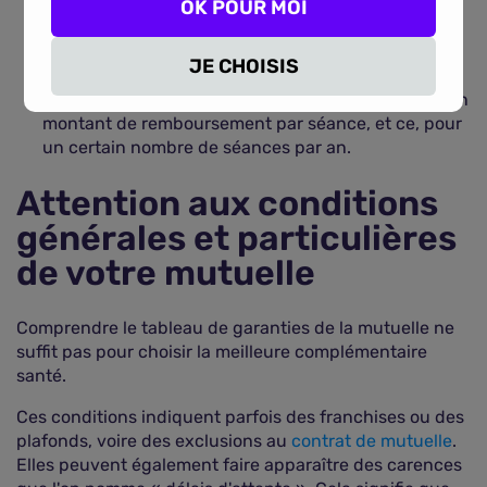
OK POUR MOI
Forfait annuel
: tant que celui-ci n'est pas atteint,
vous n'avez aucun reste à charge ;
JE CHOISIS
Forfait par séance
: cette fois, le tableau indique un
montant de remboursement par séance, et ce, pour
un certain nombre de séances par an.
Attention aux conditions
générales et particulières
de votre mutuelle
Comprendre le tableau de garanties de la mutuelle ne
suffit pas pour choisir la meilleure complémentaire
santé.
Ces conditions indiquent parfois des franchises ou des
plafonds, voire des exclusions au
contrat de mutuelle
.
Elles peuvent également faire apparaître des carences