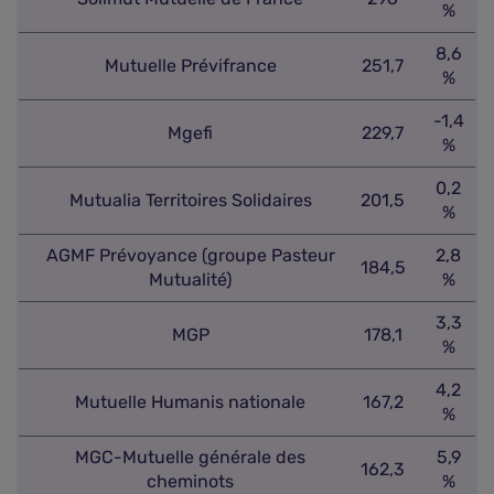
%
8,6
Mutuelle Prévifrance
251,7
%
-1,4
Mgefi
229,7
%
0,2
Mutualia Territoires Solidaires
201,5
%
AGMF Prévoyance (groupe Pasteur
2,8
184,5
Mutualité)
%
3,3
MGP
178,1
%
4,2
Mutuelle Humanis nationale
167,2
%
MGC-Mutuelle générale des
5,9
162,3
cheminots
%