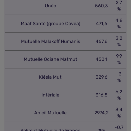
2,7
Unéo
560,3
%
4,8
Maaf Santé (groupe Covéa)
471,6
%
3,2
Mutuelle Malakoff Humanis
467,6
%
9,9
Mutuelle Ociane Matmut
450,1
%
-3
Klésia Mut'
329,6
%
6,2
Intériale
316,5
%
3,4
Apicil Mutuelle
2974,2
%
-0,7
Solimut Mutuelle de France
296