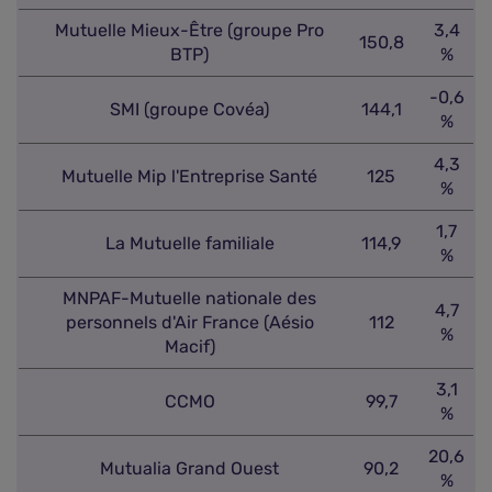
Mutuelle Mieux-Être (groupe Pro
3,4
150,8
BTP)
%
-0,6
SMI (groupe Covéa)
144,1
%
4,3
Mutuelle Mip l'Entreprise Santé
125
%
1,7
La Mutuelle familiale
114,9
%
MNPAF-Mutuelle nationale des
4,7
personnels d'Air France (Aésio
112
%
Macif)
3,1
CCMO
99,7
%
20,6
Mutualia Grand Ouest
90,2
%