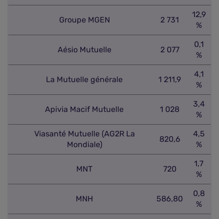
12,9
Groupe MGEN
2 731
%
0,1
Aésio Mutuelle
2 077
%
4,1
La Mutuelle générale
1 211,9
%
3,4
Apivia Macif Mutuelle
1 028
%
Viasanté Mutuelle (AG2R La
4,5
820,6
Mondiale)
%
1,7
MNT
720
%
0,8
MNH
586,80
%