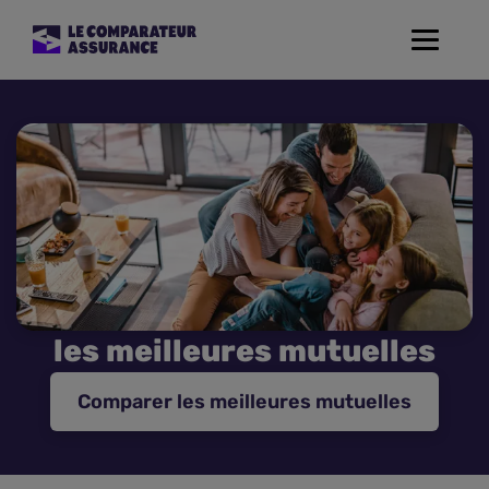
Toggle
navigat
Assurance Auto
Mutuelle Santé
Assurance Moto
Assurance Habitation
les meilleures mutuelles
Assurance de prêt
Comparer les meilleures mutuelles
Prévoyance
Assurance Animaux