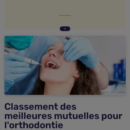
Classement des meilleures mutuelles pour
l'orthodontie
Qu'est-ce que l'orthodontie ?
Quel remboursement de de l'orthodontie par la
Sécurité sociale ?
Simulation de remboursement mutuelle
orthodontie
Comment choisir sa mutuelle orthodontie ?
Quel remboursement de l'orthodontie adulte ?
Questions fréquentes sur la meilleure mutuelle
orthodontie
Classement des
meilleures mutuelles pour
l'orthodontie