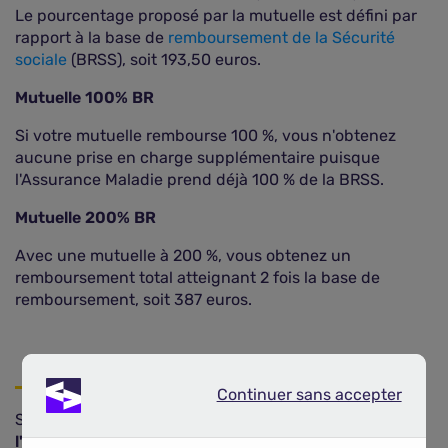
Le pourcentage proposé par la mutuelle est défini par
rapport à la base de
remboursement de la Sécurité
sociale
(BRSS), soit 193,50 euros.
Mutuelle 100% BR
Si votre mutuelle rembourse 100 %, vous n'obtenez
aucune prise en charge supplémentaire puisque
l'Assurance Maladie prend déjà 100 % de la BRSS.
Mutuelle 200% BR
Avec une mutuelle à 200 %, vous obtenez un
remboursement total atteignant 2 fois la base de
remboursement, soit 387 euros.
Continuer sans accepter
Continuer sans accepter
Si le
remboursement d'un appareil proposé par
l'orthodontiste
peut être exprimé en pourcentage,