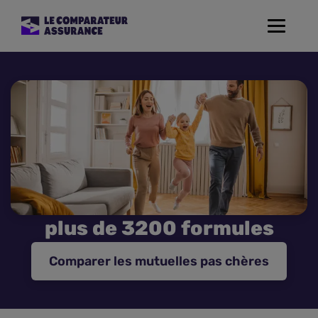
Toggle
navigat
Assurance Auto
Mutuelle Santé
Assurance Moto
Assurance Habitation
plus de 3200 formules
Assurance de prêt
Comparer les mutuelles pas chères
Prévoyance
Assurance Animaux