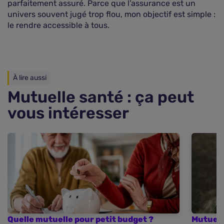
parfaitement assuré. Parce que l’assurance est un
univers souvent jugé trop flou, mon objectif est simple :
le rendre accessible à tous.
À lire aussi
Mutuelle santé : ça peut
vous intéresser
Quelle mutuelle pour petit budget ?
Mutuell