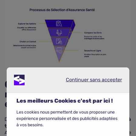
Continuer sans accepter
Continuer sans accepter
Comment résilier une
mutuelle sans
Les meilleurs Cookies c'est par ici !
engagement ?
Les cookies nous permettent de vous proposer une
er
expérience personnalisée et des publicités adaptées
Depuis le 1
décembre 2020, il est possible de
résilier à
à vos besoins.
tout moment votre contrat de mutuelle santé
.
Auparavant, la résiliation se faisait à la date d'échéance