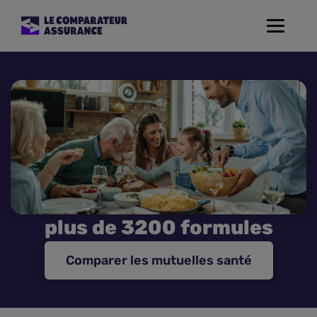
Toggle
navigat
Assurance Auto
Mutuelle Santé
Assurance Moto
Assurance Habitation
plus de 3200 formules
Assurance de prêt
Comparer les mutuelles santé
Prévoyance
Assurance Animaux