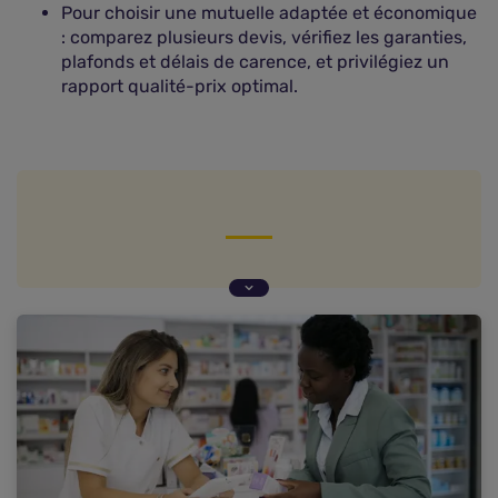
Pour choisir une mutuelle adaptée et économique
: comparez plusieurs devis, vérifiez les garanties,
plafonds et délais de carence, et privilégiez un
rapport qualité-prix optimal.
Combien coûte en moyenne la mutuelle pour un
jeune actif ?
Classement des tarifs de mutuelle jeune salarié
par département
Pourquoi le prix de la mutuelle jeune varie selon
les départements ?
Comment bien choisir sa mutuelle santé jeune
actif ?
Comment trouver une mutuelle jeune pas chère