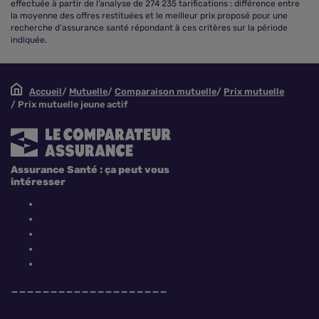
effectuée à partir de l’analyse de 274 235 tarifications : différence entre
la moyenne des offres restituées et le meilleur prix proposé pour une
recherche d'assurance santé répondant à ces critères sur la période
indiquée.
Accueil
Mutuelle
Comparaison mutuelle
Prix mutuelle
Prix mutuelle jeune actif
Assurance Santé : ça peut vous
intéresser