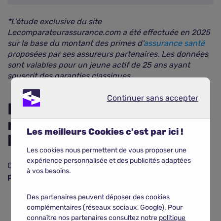
*L'étude exclusive du site
Lecomparateurassurance.com a été effectuée en 2025
sur la base du montant des primes d'
assurance santé
proposées par ses assureurs partenaires. Les données
sont valables pour un jeune actif de 25 ans ayant
souscrit des garanties classiques.
Continuer sans accepter
Continuer sans accepter
Pourquoi le prix de la
mutuelle jeune varie selon
Les meilleurs Cookies c'est par ici !
les départements ?
Les cookies nous permettent de vous proposer une
expérience personnalisée et des publicités adaptées
Cet
écart de 6,49 € entre le tarif mutuelle jeune le
à vos besoins.
plus élevé et le plus faible
peut s'expliquer par :
Des
dépassements d'honoraires plus ou moins
Des partenaires peuvent déposer des cookies
importants
selon les départements. Ils sont plus
complémentaires (réseaux sociaux, Google). Pour
fréquents dans les grandes agglomérations qu'à la
connaître nos partenaires consultez notre
politique