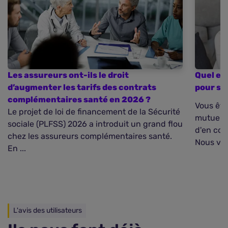
Les assureurs ont-ils le droit
Quel est
d’augmenter les tarifs des contrats
pour se
complémentaires santé en 2026 ?
Vous ête
Le projet de loi de financement de la Sécurité
mutuelle
sociale (PLFSS) 2026 a introduit un grand flou
d'en conn
chez les assureurs complémentaires santé.
Nous vou
En ...
L'avis des utilisateurs