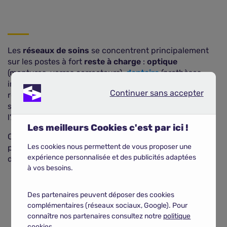
Les
réseaux de soins
se concentrent principalement
sur les postes à fort
reste à charge
:
optique
(montures, verres correcteurs),
dentaire
(prothèses,
implants) ou
audiologie
(aides auditives). Ces soins
Continuer sans accepter
Continuer sans accepter
représentent une part significative des dépenses
supportées par les affiliés, malgré l'intervention de
l'Assurance maladie obligatoire.
Les meilleurs Cookies c'est par ici !
Certains réseaux élargissent leur périmètre à d'autres
Les cookies nous permettent de vous proposer une
prestations comme l'orthodontie adulte ou certains
expérience personnalisée et des publicités adaptées
dispositifs médicaux, entre autres.
à vos besoins.
COMPARER LES MUTUELLES SANTE
Des partenaires peuvent déposer des cookies
complémentaires (réseaux sociaux, Google). Pour
connaître nos partenaires consultez notre
politique
cookies.