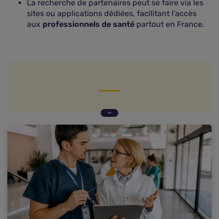
La recherche de partenaires peut se faire via les
sites ou applications dédiées, facilitant l'accès
aux
professionnels de santé
partout en France.
Qu'est-ce qu'un réseau de soins ?
Quels sont les avantages concrets pour les
assurés ?
Comment fonctionnent les partenariats entre
mutuelles et réseaux de soins ?
Comment s'effectue le remboursement auprès
d'un partenaire de votre mutuelle ?
FAQ – Mutuelle et réseaux de soins