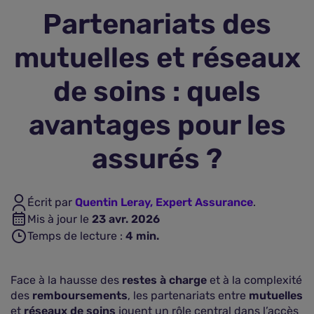
Partenariats des
Assurance vie
mutuelles et réseaux
Plus d'assurances
de soins : quels
avantages pour les
assurés ?
Écrit par
Quentin Leray, Expert Assurance
.
Mis à jour le
23 avr. 2026
Temps de lecture :
4
min.
Face à la hausse des
restes à charge
et à la complexité
des
remboursements
, les partenariats entre
mutuelles
et
réseaux de soins
jouent un rôle central dans l’accès