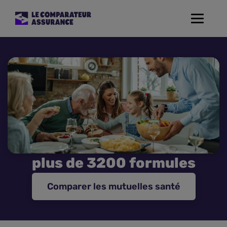
Toggle
navigat
Assurance Auto
Mutuelle Santé
Assurance Moto
Assurance Habitation
plus de 3200 formules
Assurance de prêt
Comparer les mutuelles santé
Prévoyance
Assurance Animaux