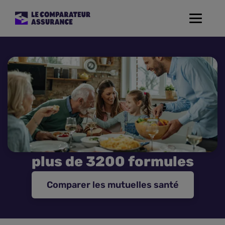
Toggle
navigat
Assurance Auto
Mutuelle Santé
Assurance Moto
Assurance Habitation
plus de 3200 formules
Assurance de prêt
Comparer les mutuelles santé
Prévoyance
Assurance Animaux