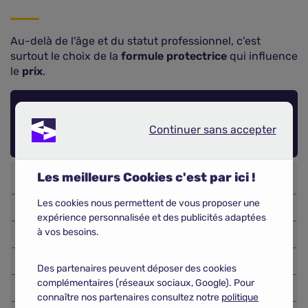
Au-delà de l'âge et du statut professionnel, c'est
surtout le choix de la
formule protectrice
qui influence
le
prix
.
Prix moyen mensuel d'une mutuelle santé à
Continuer sans accepter
Grenoble selon le niveau de garantie
Continuer sans accepter
Les meilleurs Cookies c'est par ici !
Les cookies nous permettent de vous proposer une
58,54 €
expérience personnalisée et des publicités adaptées
à vos besoins.
108,34 €
94,05 €
Des partenaires peuvent déposer des cookies
complémentaires (réseaux sociaux, Google). Pour
174,08 €
connaître nos partenaires consultez notre
politique