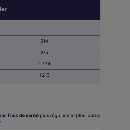
ier
514
973
2 334
1 213
 des
frais de santé
plus réguliers et plus lourds
e
.