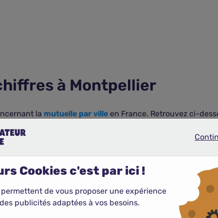
hiffres à Montpellier
ncernant la
mutuelle par ville
en France. Retrouvez ci-desso
Conti
Continue
rs Cookies c'est par ici !
nombreux à être couverts par un contrat de
complémentaire 
 permettent de vous proposer une expérience
des publicités adaptées à vos besoins.