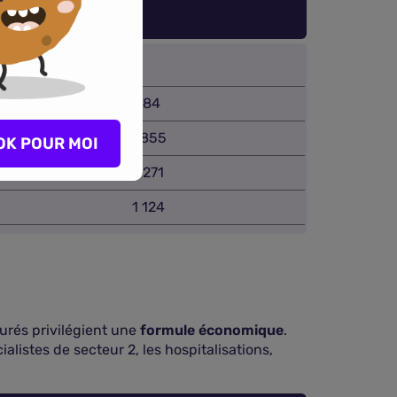
ontpellier
784
1 855
OK POUR MOI
1 271
1 124
surés privilégient une
formule économique
.
ialistes de secteur 2, les hospitalisations,