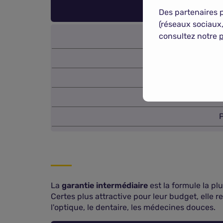
Tranches 
Des partenaires 
(réseaux sociaux,
consultez notre
p
P
La
garantie intermédiaire
est la formule la pl
Certes plus attractive pour leur budget, elle r
l'optique, le dentaire, les médecines douces.