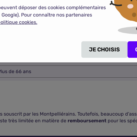
d'âge des souscripteurs d'une mutuelle santé à M
peuvent déposer des cookies complémentaires
 Google). Pour connaître nos partenaires
olitique cookies.
16-25 ans
26-49 ans
JE CHOISIS
50-65 ans
lus de 66 ans
us souscrit par les Montpelliérains. Toutefois, beaucoup d'as
este très limitée en matière de
remboursement
pour les spéc