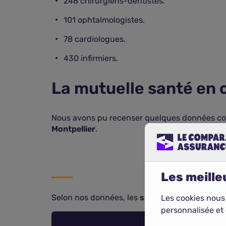
248 chirurgiens-dentistes.
101 ophtalmologistes.
78 cardiologues.
430 infirmiers.
La mutuelle santé en c
Nous avons pu recenser quelques données co
Montpellier
.
Les meilleu
Selon nos données, les
seniors
sont les plus 
Les cookies nous
personnalisée et 