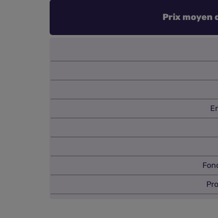
Prix moyen d
En
Fonc
Pro