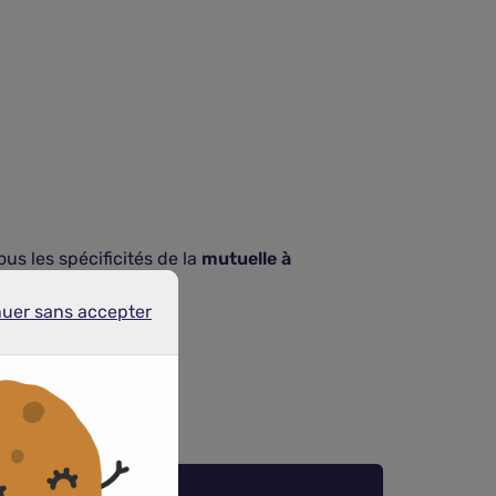
us les spécificités de la
mutuelle à
nuer sans accepter
r sans accepter
santé à Montpellier.