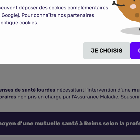
s
peuvent déposer des cookies complémentaires
s
 Google). Pour connaître nos partenaires
olitique cookies.
ns
s partenaires assureurs du 01/04/2025 au 30/04/2026.
JE CHOISIS
enses de santé lourdes
nécessitant l'intervention d'une
mut
raires
non pris en charge par l'Assurance Maladie. Souscri
moyen d'une mutuelle santé à Reims selon la prof