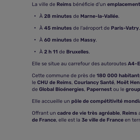
La ville de
Reims
bénéficie d'un
emplacement 
À
28 minutes
de
Marne-la-Vallée
.
À
45 minutes
de l'aéroport de
Paris-Vatry
.
À
60 minutes
de
Massy
.
À
2 h 11
de
Bruxelles
.
Elle se situe au carrefour des autoroutes
A4-
Cette commune de près de
180 000 habitant
le
CHU de Reims
,
Courlancy Santé
,
Moët Hen
de
Global Bioénergies
,
Papernest
ou le
group
Elle accueille un
pôle de compétitivité mondi
Offrant un
cadre de vie très agréable
,
Reims
a
de France
, elle est la
3e ville de France
en ter