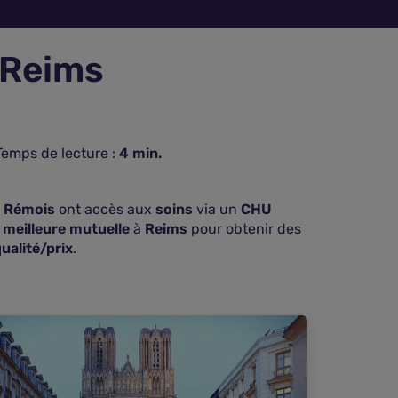
 Reims
Temps de lecture :
4
min.
s
Rémois
ont accès aux
soins
via un
CHU
a
meilleure mutuelle
à
Reims
pour obtenir des
ualité/prix
.