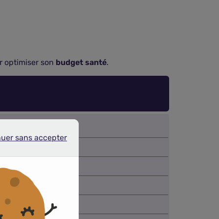
 optimiser son
budget santé
.
nuer sans accepter
r sans accepter
39,17 €
49,56 €
85,39 €
115,77 €