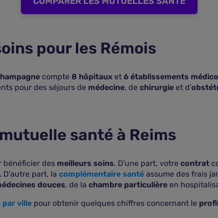
COMPARER LES MUTUELLES SANTE
soins pour les Rémois
 Champagne
compte
8 hôpitaux
et
6 établissements médic
ents pour des séjours de
médecine
, de
chirurgie
et d'
obstét
a mutuelle santé à Reims
 bénéficier des
meilleurs soins
. D'une part, votre
contrat
co
. D'autre part, la
complémentaire santé
assume des frais ja
édecines douces
, de la
chambre particulière
en hospitalis
par ville
pour obtenir quelques chiffres concernant le
profi