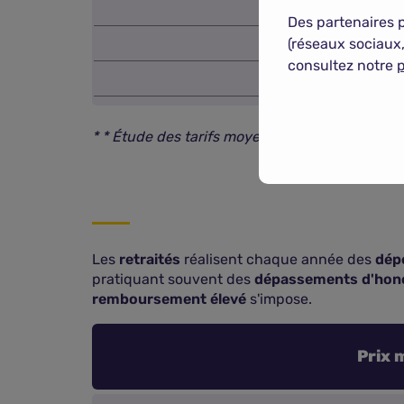
50-55 an
Des partenaires 
56-65 an
(réseaux sociaux,
consultez notre
p
66-120 a
* * Étude des tarifs moyens proposés par no
Les
retraités
réalisent chaque année des
dép
pratiquant souvent des
dépassements d'hono
remboursement élevé
s'impose.
Prix 