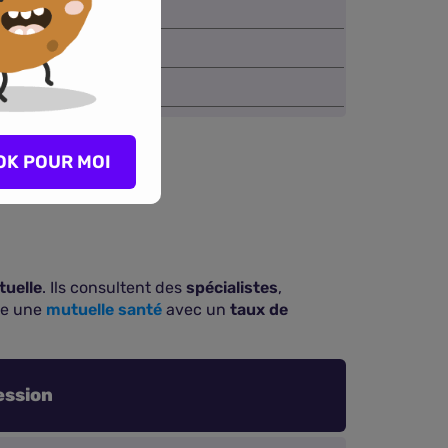
117,78 €
136,82 €
168,76 €
OK POUR MOI
uelle
. Ils consultent des
spécialistes
,
re une
mutuelle santé
avec un
taux de
ession