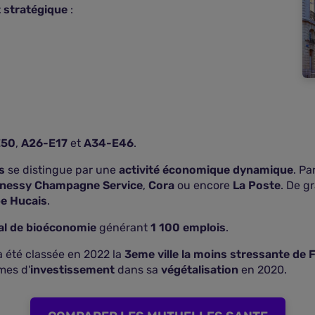
stratégique
:
E50
,
A26-E17
et
A34-E46
.
s
se distingue par une
activité économique dynamique
. Pa
nessy Champagne Service
,
Cora
ou encore
La Poste
. De g
e Hucais
.
al de bioéconomie
générant
1 100 emplois
.
 été classée en 2022 la
3eme ville la moins stressante de 
mes d'
investissement
dans sa
végétalisation
en 2020.