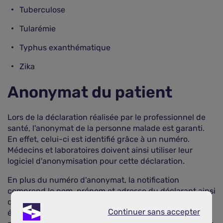
Tuberculose
Tularémie
Typhus exanthématique
Zika
Anonymat du patient
Lors de la déclaration réalisée par le professionnel de
santé, l'anonymat de la personne malade est garanti.
En effet, celui-ci est identifié grâce à un numéro.
Médecins et laboratoires doivent ainsi utiliser leur
logiciel d'anonymisation pour cette déclaration.
En plus du numéro d'anonymat, la notification
comprend le nom, prénom et adresse du déclarant ainsi
que les données nécessaires à la surveillance
Continuer sans accepter
épidémiologique. Si la fiche est transmise par voie
Continuer sans accepter