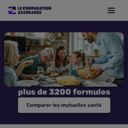
Toggle
navigat
Assurance Auto
Mutuelle Santé
Assurance Moto
Assurance Habitation
plus de 3200 formules
Assurance de prêt
Comparer les mutuelles santé
Prévoyance
Assurance Animaux