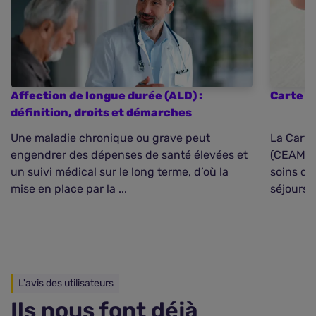
Affection de longue durée (ALD) :
Carte e
définition, droits et démarches
Une maladie chronique ou grave peut
La Cart
engendrer des dépenses de santé élevées et
(CEAM) e
un suivi médical sur le long terme, d’où la
soins de 
mise en place par la ...
séjours t
L'avis des utilisateurs
Ils nous font déjà