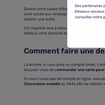
Des partenaires 
Quand votre caisse d'Assurance Maladie aura r
(réseaux sociaux,
avoir accès aux renseignements vous concern
consultez notre
p
obtenir une autre.
Cet imprimé sera à retourner après avoir
vérif
Vitale à votre domicile dans
un délai de trois
Comment faire une dem
Là encore, si vous avez un compte Ameli, c'es
Assurez-vous de c
ommander une carte pour
Si vous n'avez pas de compte en ligne, vous p
l'Assurance maladie
au 3646 afin de réaliser