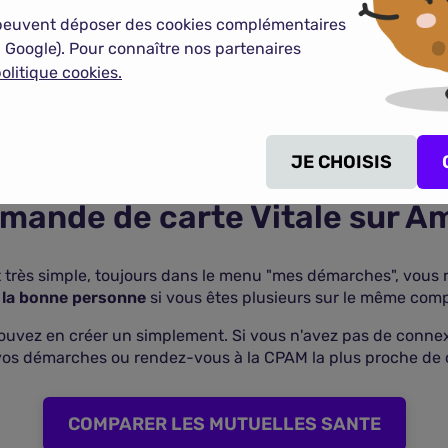
peuvent déposer des cookies complémentaires
eçu votre déclaration de perte ou de vol, elle
désactivera v
 Google). Pour connaître nos partenaires
ant. La caisse d'Assurance Maladie vous adressera un imp
olitique cookies.
ié les informations indiquées
et
joint tous les documents
 semaines
.
JE CHOISIS
ande de carte Vitale sur Am
t très simple, toujours dans le menu "mes démarches", vous r
 la bonne personne
si vous êtes plusieurs sur le même comp
ouvez en créer un simplement. Si vous n'avez pas de connex
 vos démarches ou rendez-vous à la CPAM la plus proche de 
COMPARER LES MUTUELLES SANTE