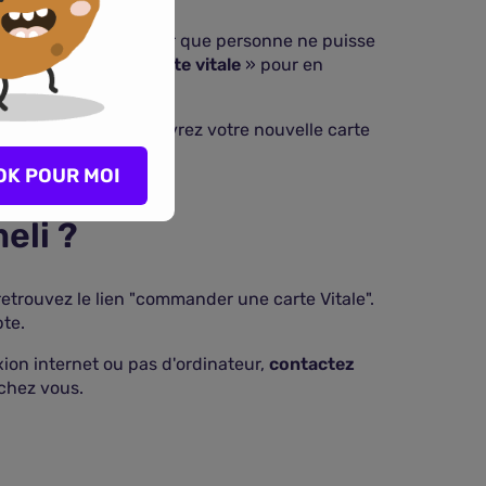
otre carte Vitale
pour que personne ne puisse
rimé «
Ma nouvelle carte vitale
» pour en
 demandés
. Vous recevrez votre nouvelle carte
OK POUR MOI
eli ?
etrouvez le lien "commander une carte Vitale".
te.
ion internet ou pas d'ordinateur,
contactez
chez vous.