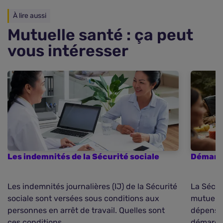
À lire aussi
Mutuelle santé : ça peut
vous intéresser
Les indemnités de la Sécurité sociale
Démarch
Les indemnités journalières (IJ) de la Sécurité
La Sécur
sociale sont versées sous conditions aux
mutuelle
personnes en arrêt de travail. Quelles sont
dépenses
ces conditions ...
démarche