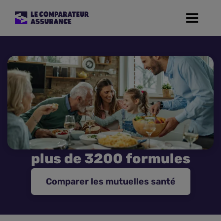
Toggle
navigat
Assurance Auto
Mutuelle Santé
Assurance Moto
Assurance Habitation
plus de 3200 formules
Assurance de prêt
Comparer les mutuelles santé
Prévoyance
Assurance Animaux